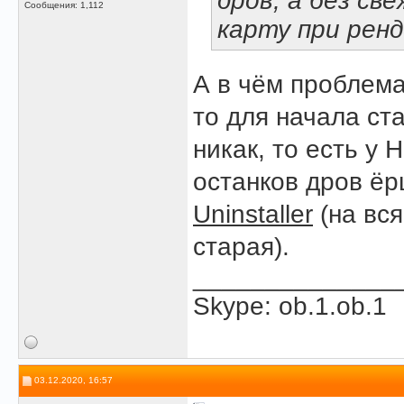
дров, а без св
Сообщения: 1,112
карту при ренд
А в чём проблема
то для начала ст
никак, то есть у
останков дров ё
Uninstaller
(на вся
старая).
______________
Skype: ob.1.ob.1
03.12.2020, 16:57