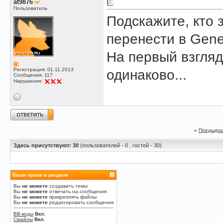
at9876
Пользователь
Подскажите, кто з
перенести в Gene
На первый взгляд
Регистрация: 01.11.2013
одинаково...
Сообщения: 117
Нарушения:
«
Предыдущ
Здесь присутствуют: 30
(пользователей - 0 , гостей - 30)
Ваши права в разделе
Вы
не можете
создавать темы
Вы
не можете
отвечать на сообщения
Вы
не можете
прикреплять файлы
Вы
не можете
редактировать сообщения
BB-коды
Вкл.
Смайлы
Вкл.