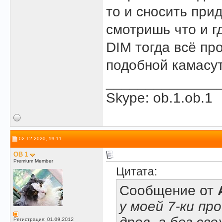
то и сносить при
смотришь что и г
DIM тогда всё про
подобной камасу
______________
Skype: ob.1.ob.1
02.12.2020, 19:11
OB 1
Premium Member
Цитата:
Сообщение от
у моей 7-ки пр
Регистрация: 01.09.2012