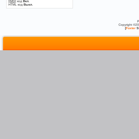
[IMG]
код
Вкл.
HTML код
Выкл.
P
Copyright ©2
[
Foxter
S