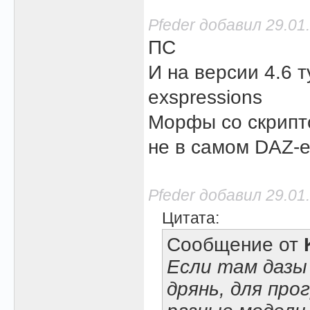
Pfeder добавил 29.01
ПС
И на версии 4.6 
exspressions
Морфы со скрипто
не в самом DAZ-e
Pfeder добавил 29.01
Цитата:
Сообщение от
Если там дазы 
дрянь, для пр