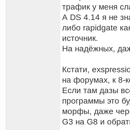
трафик у меня сл
А DS 4.14 я не зн
либо rapidgate к
источник.
На надёжных, даж
Кстати, exspressi
на форумах, к 8-к
Если там дазы вс
программы это бу
морфы, даже чере
G3 на G8 и обрат