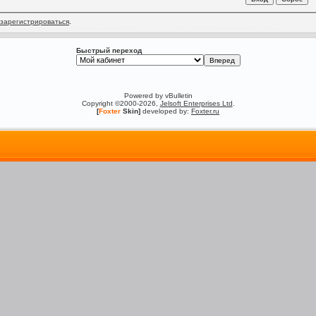
зарегистрироваться
.
Быстрый переход
Powered by vBulletin
Copyright ©2000-2026,
Jelsoft Enterprises Ltd
.
[
Foxter
Skin]
developed by:
Foxter.ru