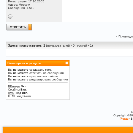
Регистрация: 17.10.2005
Адрес: Moscow
Сообщения: 1,519
«
Предыдущ
Здесь присутствуют: 1
(пользователей - 0 , гостей - 1)
Ваши права в разделе
Вы
не можете
создавать темы
Вы
не можете
отвечать на сообщения
Вы
не можете
прикреплять файлы
Вы
не можете
редактировать сообщения
BB-коды
Вкл.
Смайлы
Вкл.
[IMG]
код
Вкл.
HTML код
Выкл.
P
Copyright ©2
[
Foxter
S