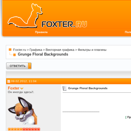
Правила
Пол
Foxter.ru
>
Графика
>
Векторная графика
>
Фильтры и плагины
Grunge Floral Backgrounds
09.02.2012, 11:04
Foxter
Grunge Floral Backgrounds
Он иногда здесь!!.
__________________
[
Пр