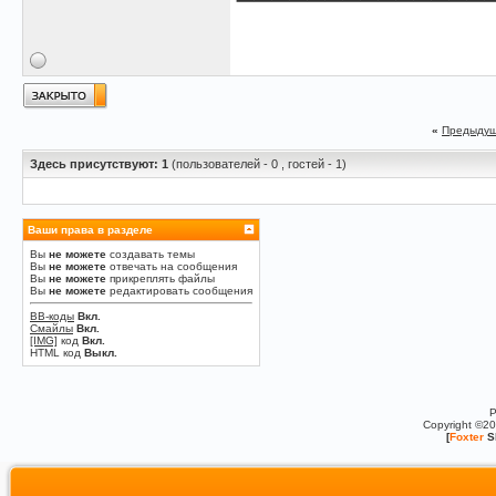
«
Предыдущ
Здесь присутствуют: 1
(пользователей - 0 , гостей - 1)
Ваши права в разделе
Вы
не можете
создавать темы
Вы
не можете
отвечать на сообщения
Вы
не можете
прикреплять файлы
Вы
не можете
редактировать сообщения
BB-коды
Вкл.
Смайлы
Вкл.
[IMG]
код
Вкл.
HTML код
Выкл.
P
Copyright ©2
[
Foxter
S