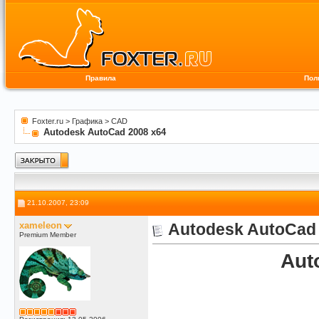
Правила
Пол
Foxter.ru
>
Графика
>
CAD
Autodesk AutoCad 2008 x64
21.10.2007, 23:09
xameleon
Autodesk AutoCad 
Premium Member
Aut