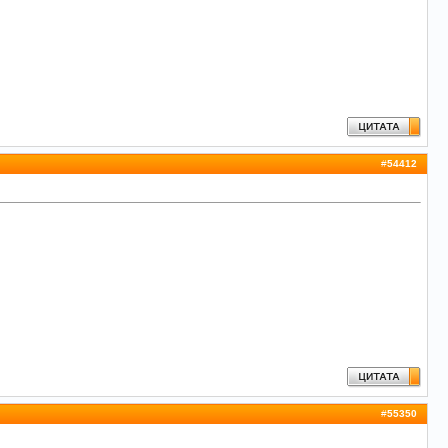
#
54412
#
55350