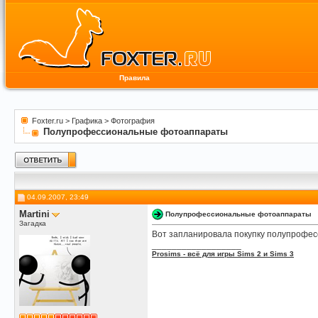
Правила
Foxter.ru
>
Графика
>
Фотография
Полупрофессиональные фотоаппараты
04.09.2007, 23:49
Martini
Полупрофессиональные фотоаппараты
Загадка
Вот запланировала покупку полупрофес
__________________
Prosims - всё для игры Sims 2 и Sims 3