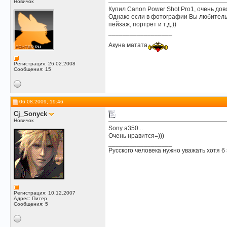
Новичок
Купил Canon Power Shot Pro1, очень дово
Однако если в фотографии Вы любитель,
пейзаж, портрет и т.д.))
__________________
Акуна матата
Регистрация: 26.02.2008
Сообщения: 15
06.08.2009, 19:46
Cj_Sonyck
Новичок
Sony a350...
Очень нравится=)))
__________________
Русского человека нужно уважать хотя б 
Регистрация: 10.12.2007
Адрес: Питер
Сообщения: 5