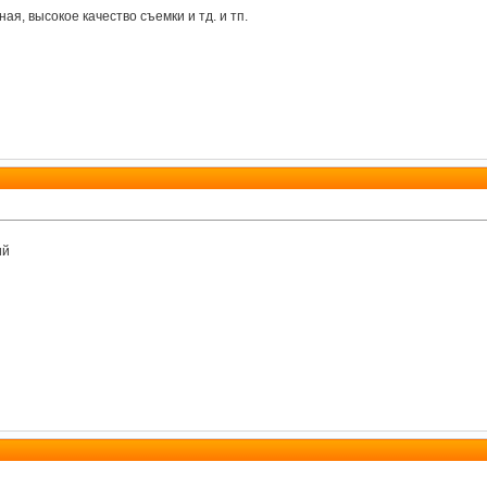
ая, высокое качество съемки и тд. и тп.
ий