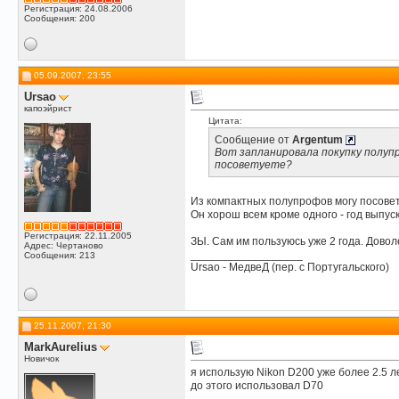
Регистрация: 24.08.2006
Сообщения: 200
05.09.2007, 23:55
Ursao
капоэйрист
Цитата:
Сообщение от
Argentum
Вот запланировала покупку полуп
посоветуете?
Из компактных полупрофов могу посовето
Он хорош всем кроме одного - год выпуск
Регистрация: 22.11.2005
ЗЫ. Сам им пользуюсь уже 2 года. Доволе
Адрес: Чертаново
__________________
Сообщения: 213
Ursao - МедвеД (пер. с Португальского)
25.11.2007, 21:30
MarkAurelius
Новичок
я использую Nikon D200 уже более 2.5 л
до этого использовал D70