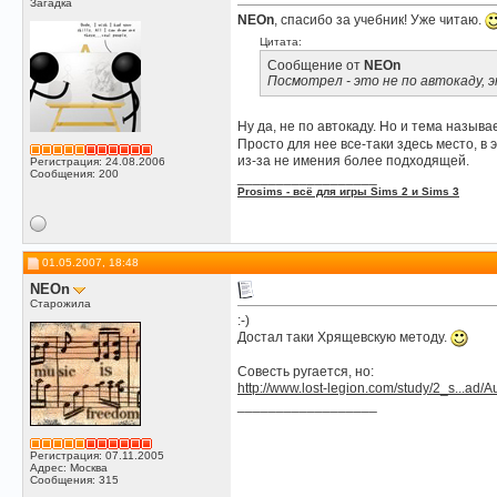
Загадка
NEOn
, спасибо за учебник! Уже читаю.
Цитата:
Сообщение от
NEOn
Посмотрел - это не по автокаду, э
Ну да, не по автокаду. Но и тема называ
Просто для нее все-таки здесь место, в 
из-за не имения более подходящей.
Регистрация: 24.08.2006
Сообщения: 200
__________________
Prosims - всё для игры Sims 2 и Sims 3
01.05.2007, 18:48
NEOn
Старожила
:-)
Достал таки Хрящевскую методу.
Совесть ругается, но:
http://www.lost-legion.com/study/2_s...ad/
__________________
Регистрация: 07.11.2005
Адрес: Москва
Сообщения: 315