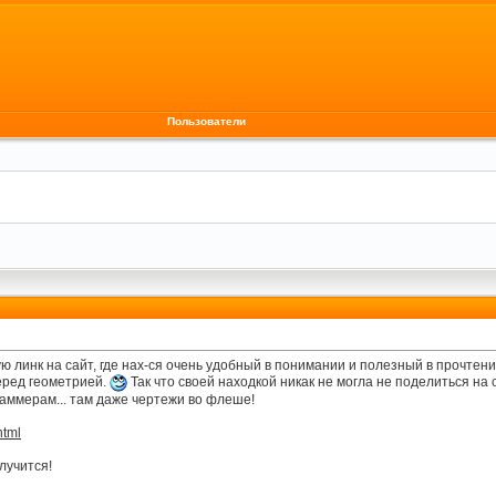
Пользователи
ю линк на сайт, где нах-ся очень удобный в понимании и полезный в прочтени
еред геометрией.
Так что своей находкой никак не могла не поделиться н
аммерам... там даже чертежи во флеше!
html
лучится!