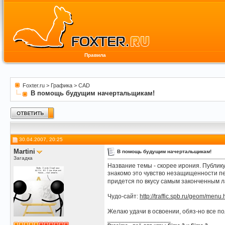
Правила
Foxter.ru
>
Графика
>
CAD
В помощь будущим начертальщикам!
30.04.2007, 20:25
Martini
В помощь будущим начертальщикам!
Загадка
Название темы - скорее ирония. Публику
знакомо это чувство незащищенности п
придется по вкусу самым законченным л
Чудо-сайт:
http://traffic.spb.ru/geom/menu.
Желаю удачи в освоении, обяз-но все по
__________________