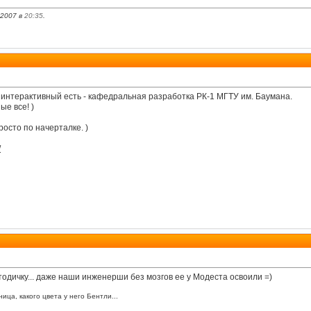
.2007 в
20:35
.
 и интерактивный есть - кафедральная разработка РК-1 МГТУ им. Баумана.
ые все! )
просто по начерталке. )
/
етодичку... даже наши инженерши без мозгов ее у Модеста освоили =)
ица, какого цвета у него Бентли...