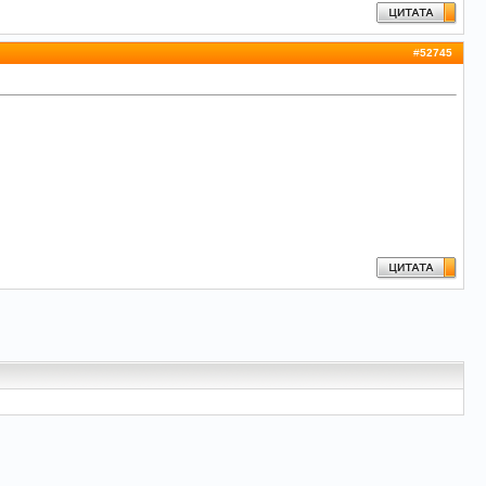
#
52745