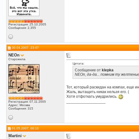
Регистрация: 25.10.2005
Сообщения: 2,355
30.04.2007, 23:47
NEOn
Старожила
Цитата:
Сообщение от
klepka
NEOn, да-да... помним ту желтеньк
Тот, который раскидан на компах, еще и
Жаль, вытащить никак нельзя его. (
Хотя отфоткать умудрились.
__________________
Регистрация: 07.11.2005
Адрес: Москва
Сообщения: 315
01.05.2007, 00:10
Martini