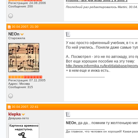
Prosims - всё для игры Sims 2 и Sims 3
Регистрация: 24.08.2006
Сообщения: 200
Последний раз редактировалось Martini, 30.04
30.04.2007, 21:30
NEOn
Старожила
У нас просто офигенный учебник, в т.ч.
По ней учились.. Поняли даже самые туп
А.. Посмотрел - это не по автокаду, это 
Вот еще хорошее пособие на эту тему:
http://www.informika.ru/text/database/geom
+ в нем еще и инжа есть..
__________________
Регистрация: 07.11.2005
Адрес: Москва
Сообщения: 315
30.04.2007, 22:41
klepka
Девушка-лето
NEOn
, да-да... помним ту желтенькую м
__________________
Да главное, что человек он хороший! Какая разн