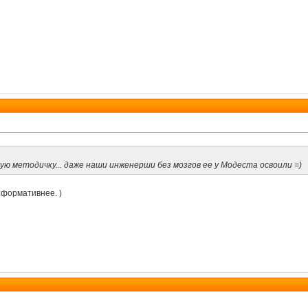
ую методичку... даже наши инженерши без мозгов ее у Модеста освоили =)
нформативнее. )