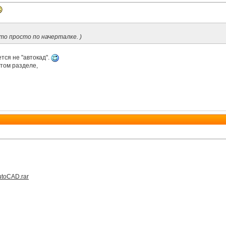
то просто по начерталке. )
ется не "автокад".
этом разделе,
AutoCAD.rar