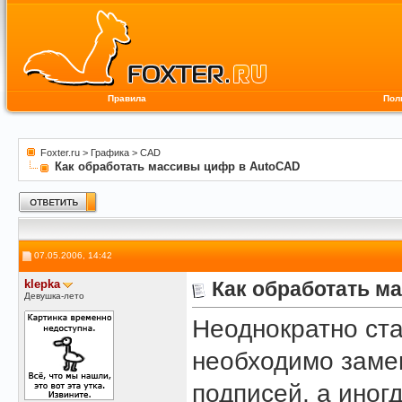
Правила
Пол
Foxter.ru
>
Графика
>
CAD
Как обработать массивы цифр в AutoCAD
07.05.2006, 14:42
klepka
Как обработать м
Девушка-лето
Неоднократно ста
необходимо заме
подписей, а иног