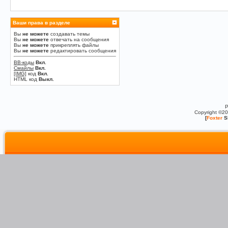
Ваши права в разделе
Вы
не можете
создавать темы
Вы
не можете
отвечать на сообщения
Вы
не можете
прикреплять файлы
Вы
не можете
редактировать сообщения
BB-коды
Вкл.
Смайлы
Вкл.
[IMG]
код
Вкл.
HTML код
Выкл.
P
Copyright ©2
[
Foxter
S