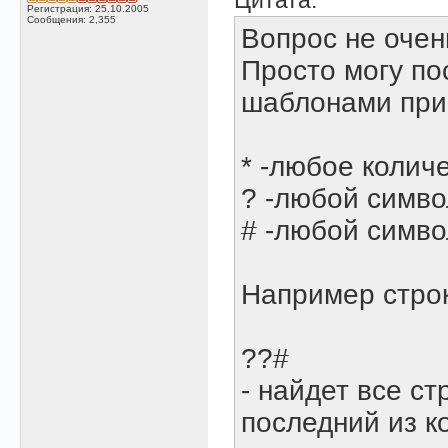
Цитата:
Регистрация: 25.10.2005
Сообщения: 2,355
Вопрос не очен
Просто могу по
шаблонами при 
* -любое колич
? -любой симво
# -любой симво
Например строк
??#
- найдет все с
последний из к