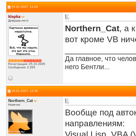
25.01.2007, 11:43
klepka
Девушка-лето
Northern_Cat
, а 
вот кроме VB нич
______________
Да главное, что челов
Регистрация: 25.10.2005
него Бентли...
Сообщения: 2,355
25.01.2007, 12:30
Northern_Cat
Новичок
Вообще под авток
направлениям:
Visual Lisp, VBA (V