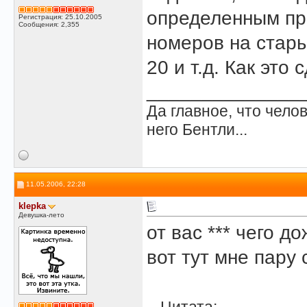
определенным пр
Регистрация: 25.10.2005
Сообщения: 2,355
номеров на стары
20 и т.д. Как это 
______________
Да главное, что челов
него Бентли...
11.05.2006, 22:28
klepka
Девушка-лето
от вас *** чего до
вот тут мне пару 