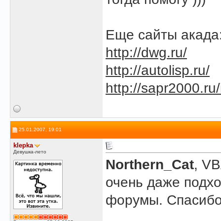
Еще сайты акада
http://dwg.ru/
http://autolisp.ru/
http://sapr2000.ru
25.01.2007, 19:01
klepka
Девушка-лето
Northern_Cat
, VB
очень даже подхо
форумы. Спасибо
______________