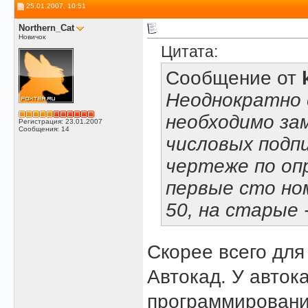
25.01.2007, 10:51
Northern_Cat
Новичок
Цитата:
Сообщение от
Неоднократно 
необходимо за
Регистрация: 23.01.2007
Сообщения: 14
числовых подпи
чертеже по оп
первые сто но
50, на старые 
Скорее всего для
Автокад. У авток
программирования 