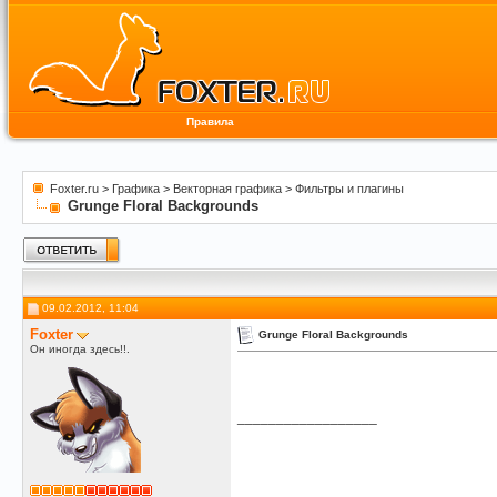
Правила
Foxter.ru
>
Графика
>
Векторная графика
>
Фильтры и плагины
Grunge Floral Backgrounds
09.02.2012, 11:04
Foxter
Grunge Floral Backgrounds
Он иногда здесь!!.
__________________