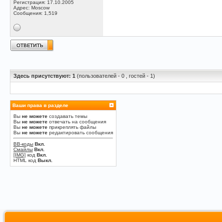
Регистрация: 17.10.2005
Адрес: Moscow
Сообщения: 1,519
Здесь присутствуют: 1
(пользователей - 0 , гостей - 1)
Ваши права в разделе
Вы
не можете
создавать темы
Вы
не можете
отвечать на сообщения
Вы
не можете
прикреплять файлы
Вы
не можете
редактировать сообщения
BB-коды
Вкл.
Смайлы
Вкл.
[IMG]
код
Вкл.
HTML код
Выкл.