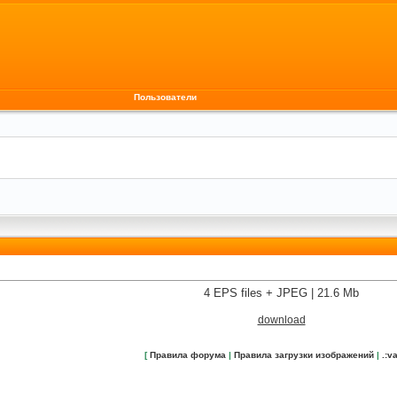
Пользователи
4 EPS files + JPEG | 21.6 Mb
download
[
Правила форума
|
Правила загрузки изображений
|
.:va