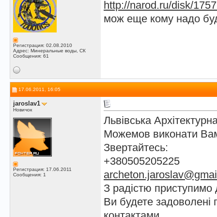
http://narod.ru/disk/17
мож еще кому надо буд
Регистрация: 02.08.2010
Адрес: Минеральные воды, СК
Сообщения: 61
17.06.2011, 16:05
jaroslav1
Новичок
Львівська Архітектурн
Можемов виконати Вам
Звертайтесь:
+380505205225
Регистрация: 17.06.2011
archeton.jaroslav@gmai
Сообщения: 1
З радістю приступимо 
Ви будете задоволені 
контактами.