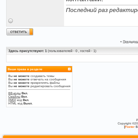
Последний раз редактиров
«
Предыдущ
Здесь присутствуют: 1
(пользователей - 0 , гостей - 1)
Ваши права в разделе
Вы
не можете
создавать темы
Вы
не можете
отвечать на сообщения
Вы
не можете
прикреплять файлы
Вы
не можете
редактировать сообщения
BB-коды
Вкл.
Смайлы
Вкл.
[IMG]
код
Вкл.
HTML код
Выкл.
P
Copyright ©2
[
Foxter
S