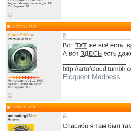
Адрес: Минеральные воды, СК
Сообщения: 61
16.03.2011, 14:23
Cloud Strife
Premium Member
Вот
ТУТ
же всё есть, 
А вот
ЗДЕСЬ
есть даже
__________________
http://artofcloud.tumblr.
Eloquent Madness
Регистрация: 21.12.2006
Адрес: Ростов-на-Дону
Сообщения: 833
16.03.2011, 15:08
animatorg545
Новичок
Спасибо я там был там