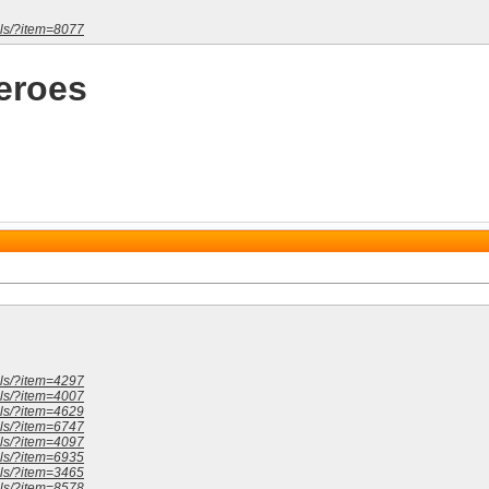
ils/?item=8077
eroes
ils/?item=4297
ils/?item=4007
ils/?item=4629
ils/?item=6747
ils/?item=4097
ils/?item=6935
ils/?item=3465
ils/?item=8578