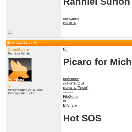
Ranniel Surion
описание
скачать
20.02.2010, 16:46
ZoneMan
Premium Member
Picaro for Mich
описание
скачать (DS)
скачать (Poser)
Регистрация: 04.11.2009
=====
Сообщения: 1,741
FileSonic
or
BitShare
Hot SOS