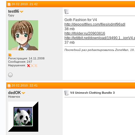
20.02.2010, 21:42
test86
Гуру
Goth Fashion for V4
http://depositfiles.com/files/odmf96sdl
38 mb
http://ifolder.ru/20903816
http://letitbit.net/download/19490.1...ionV4
37 mb
Последний раз редактировалось ZoneMan, 19.
Регистрация: 14.11.2008
Сообщения: 247
Нарушения:
20.02.2010, 22:41
dedOK
V4 Unimesh Clothing Bundle 3
Новичок