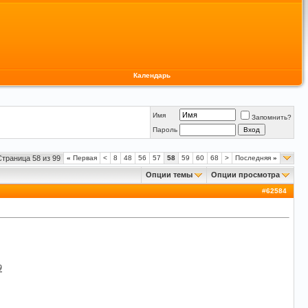
Календарь
Имя
Запомнить?
Пароль
Страница 58 из 99
«
Первая
<
8
48
56
57
58
59
60
68
>
Последняя
»
Опции темы
Опции просмотра
#
62584
9