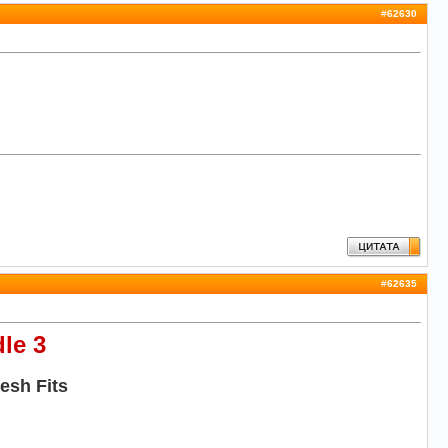
#
62630
#
62635
le 3
esh Fits