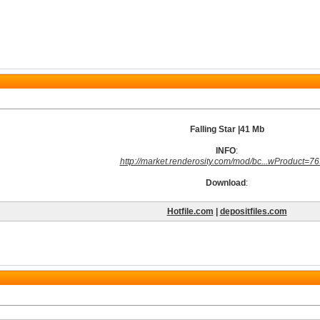
Falling Star |41 Mb
INFO
:
http://market.renderosity.com/mod/bc...wProduct=7
Download
:
Hotfile.com
|
depositfiles.com