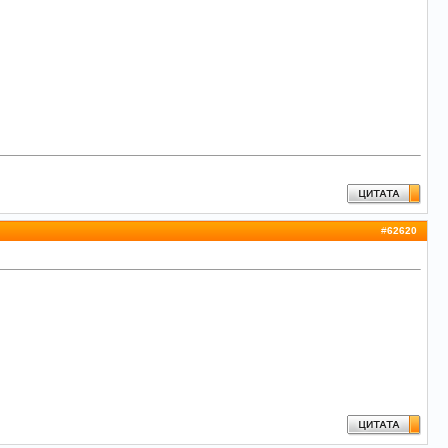
#
62620