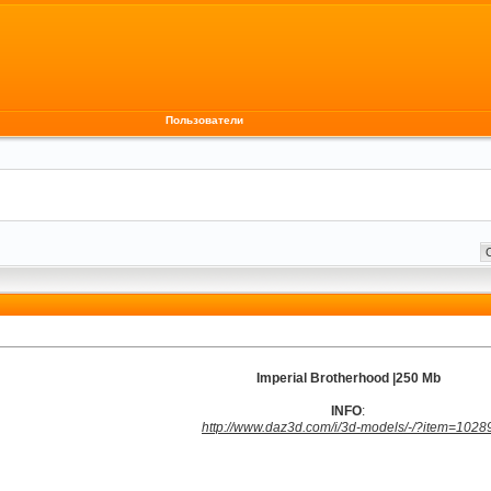
Пользователи
Imperial Brotherhood |250 Mb
INFO
:
http://www.daz3d.com/i/3d-models/-/?item=1028