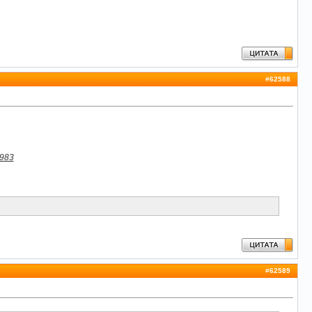
#
62588
6983
#
62589