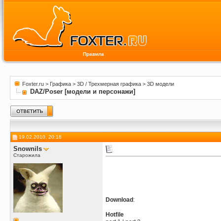
Правила
Foxter.ru
>
Графика
>
3D / Трехмерная графика
>
3D модели
DAZ/Poser [модели и персонажи]
19.02.2010, 20:18
Snownils
Старожила
Download
:
Hotfile