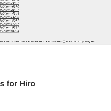
ils/?item=3607
ils/?item=6370
ils/?item=8587
ils/?item=4344
ils/?item=3266
ils/?item=8077
ils/?item=7277
ils/?item=9387
ils/?item=8294
ко я много нашла а вот на хиро как то нет )) все ссылки устарели
s for Hiro