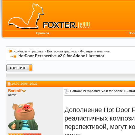
Правила
Пол
Foxter.ru
>
Графика
>
Векторная графика
>
Фильтры и плагины
HotDoor Perspective v2.0 for Adobe Illustrator
20.07.2006, 19:29
Barkoff
HotDoor Perspective v2.0 for Adobe Illustra
admin
Дополнение Hot Door P
реалистичных компози
перспективой, могут к