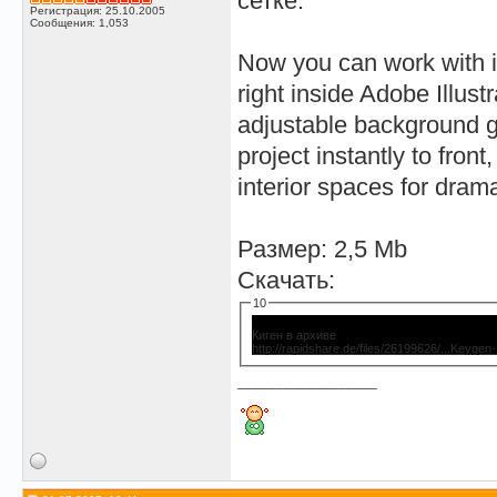
сетке.
Регистрация: 25.10.2005
Сообщения: 1,053
Now you can work with i
right inside Adobe Illust
adjustable background gr
project instantly to fron
interior spaces for dram
Размер: 2,5 Mb
Скачать:
10
Киген в архиве
http://rapidshare.de/files/26199626/...Keyge
__________________