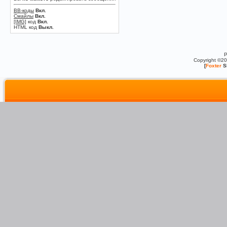
BB-коды
Вкл.
Смайлы
Вкл.
[IMG]
код
Вкл.
HTML код
Выкл.
P
Copyright ©2
[
Foxter
S