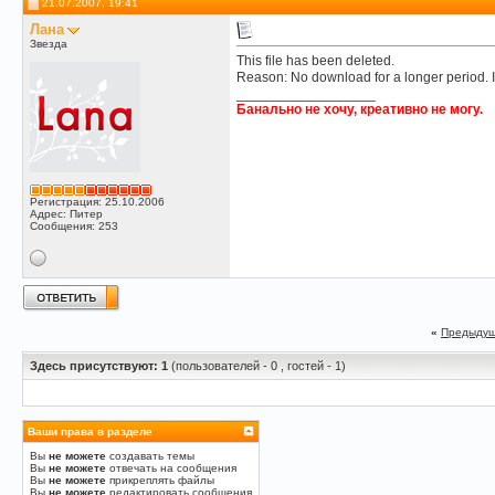
21.07.2007, 19:41
Лана
Звезда
This file has been deleted.
Reason: No download for a longer period. I
__________________
Банально не хочу, креативно не могу.
Регистрация: 25.10.2006
Адрес: Питер
Сообщения: 253
«
Предыдущ
Здесь присутствуют: 1
(пользователей - 0 , гостей - 1)
Ваши права в разделе
Вы
не можете
создавать темы
Вы
не можете
отвечать на сообщения
Вы
не можете
прикреплять файлы
Вы
не можете
редактировать сообщения