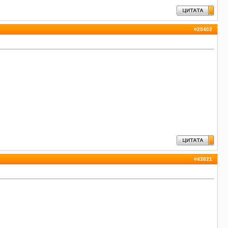
#
25402
#
43821