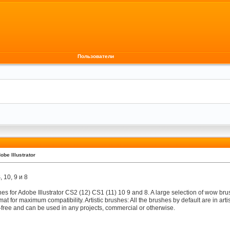
Пользователи
obe Illustrator
 10, 9 и 8
s for Adobe Illustrator CS2 (12) CS1 (11) 10 9 and 8. A large selection of wow br
rmat for maximum compatibility. Artistic brushes: All the brushes by default are in artist
ty-free and can be used in any projects, commercial or otherwise.