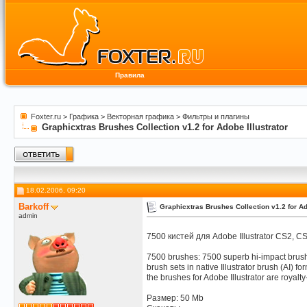
Правила
Foxter.ru
>
Графика
>
Векторная графика
>
Фильтры и плагины
Graphicxtras Brushes Collection v1.2 for Adobe Illustrator
18.02.2006, 09:20
Barkoff
Graphicxtras Brushes Collection v1.2 for Ad
admin
7500 кистей для Adobe Illustrator CS2, CS,
7500 brushes: 7500 superb hi-impact brushe
brush sets in native Illustrator brush (AI) fo
the brushes for Adobe Illustrator are royal
Размер: 50 Mb