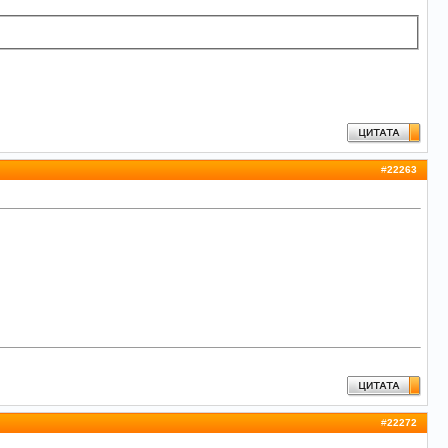
#
22263
#
22272