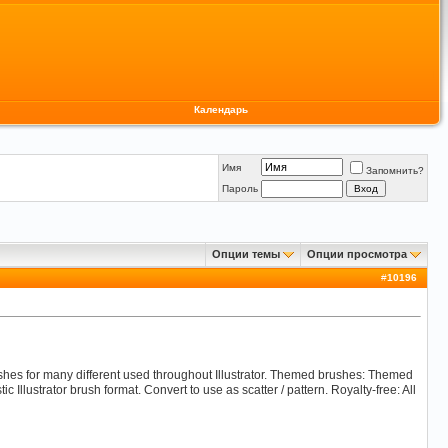
Календарь
Имя
Запомнить?
Пароль
Опции темы
Опции просмотра
#
10196
ushes for many different used throughout Illustrator. Themed brushes: Themed
ic Illustrator brush format. Convert to use as scatter / pattern. Royalty-free: All