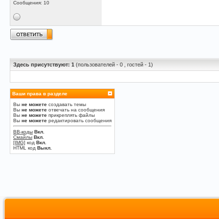
Сообщения: 10
Здесь присутствуют: 1
(пользователей - 0 , гостей - 1)
Ваши права в разделе
Вы
не можете
создавать темы
Вы
не можете
отвечать на сообщения
Вы
не можете
прикреплять файлы
Вы
не можете
редактировать сообщения
BB-коды
Вкл.
Смайлы
Вкл.
[IMG]
код
Вкл.
HTML код
Выкл.