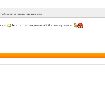
 сообшегний покажите мне его
из них
Ты что-то хотел уточнить? Я к твоим услугам!