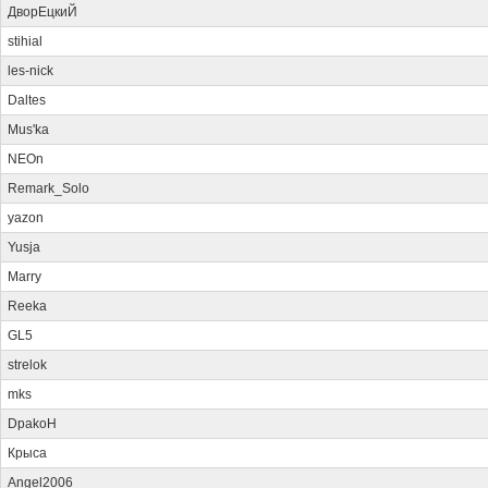
ДворЕцкиЙ
stihial
les-nick
Daltes
Mus'ka
NEOn
Remark_Solo
yazon
Yusja
Marry
Reeka
GL5
strelok
mks
DpakoH
Крыса
Angel2006