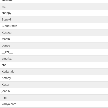
kuklovod
tuz
snappy
BopoH
Cloud Strife
Kostyan
Martini
poneg
__kzz__
amorka
ввс
Kurjahalb
Antony
Kasta
jeansx
_fm_
Vadya corp.