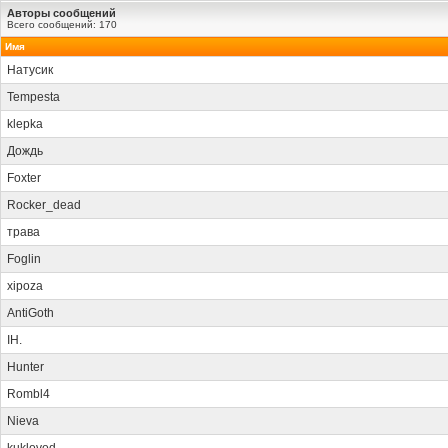
Авторы сообщений
Всего сообщений: 170
Имя
Натусик
Tempesta
klepka
Дождь
Foxter
Rocker_dead
трава
Foglin
xipoza
AntiGoth
IH.
Hunter
Rombl4
Nieva