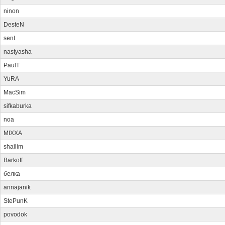
ninon
DesteN
sent
nastyasha
PaulT
YuRA
MacSim
sifkaburka
noa
MIXXA
shailim
Barkoff
белка
annajanik
StePunK
povodok