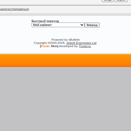
зарегистрироваться
.
Быстрый переход
Powered by vBulletin
Copyright ©2000-2026,
Jelsoft Enterprises Ltd
.
[
Foxter
Skin]
developed by:
Foxter.ru