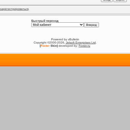
зарегистрироваться
.
Быстрый переход
Powered by vBulletin
Copyright ©2000-2026,
Jelsoft Enterprises Ltd
.
[
Foxter
Skin]
developed by:
Foxter.ru