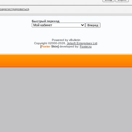
зарегистрироваться
.
Быстрый переход
Powered by vBulletin
Copyright ©2000-2026,
Jelsoft Enterprises Ltd
.
[
Foxter
Skin]
developed by:
Foxter.ru