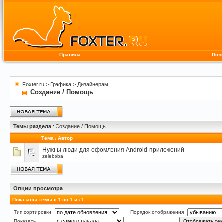
Правила
Пол
Foxter.ru
>
Графика
>
Дизайнерам
Создание / Помощь
Темы раздела
: Создание / Помощь
Тема
/
Автор
Нужны люди для офомления Android-приложений
zeleboba
Опции просмотра
Показаны темы с 1 по 1 из 1
Тип сортировки
Порядок отображения
Показать