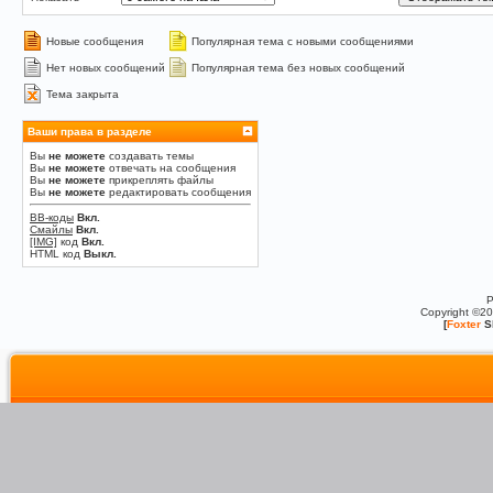
Новые сообщения
Популярная тема с новыми сообщениями
Нет новых сообщений
Популярная тема без новых сообщений
Тема закрыта
Ваши права в разделе
Вы
не можете
создавать темы
Вы
не можете
отвечать на сообщения
Вы
не можете
прикреплять файлы
Вы
не можете
редактировать сообщения
BB-коды
Вкл.
Смайлы
Вкл.
[IMG]
код
Вкл.
HTML код
Выкл.
P
Copyright ©2
[
Foxter
S