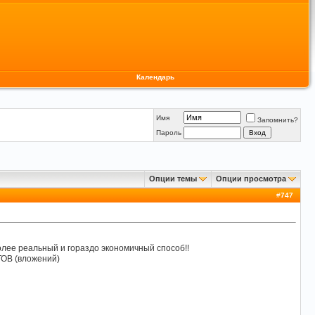
Календарь
Имя
Запомнить?
Пароль
Опции темы
Опции просмотра
#
747
более реальный и гораздо экономичный способ!!
ТОВ (вложений)