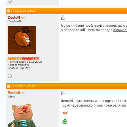
27.11.2005, 12:15
DesteN
RendereR
А у меня были проблемки с imageshack. 
А вопрос такой - есть ли предел
количес
Регистрация: 06.11.2005
Адрес: MoscoW
Сообщения: 256
27.11.2005, 12:21
Barkoff
admin
DesteN
, я уже очень много картинок там
http://imagevenue.com
, они тоже отличн
__________________