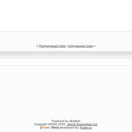
«
Предыдущая тема
|
Следующая тема
»
Powered by vBulletin
Copyright ©2000-2026,
Jelsoft Enterprises Ltd
.
[
Foxter
Skin]
developed by:
Foxter.ru