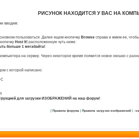
РИСУНОК НАХОДИТСЯ У ВАС НА КОМ
ке вводим:
 основном пользоваться. Далее ищем кнопечку
Browse
справа и жмем ее, чтобы
кнопечку
Host It!
расположенную чуть ниже:
ть больше 1 мегабайта!
о компьютера на сервер. Через некоторое время появится новое окошко с ра
ом с которой написано:
+C
!!
трукцией для загрузки ИЗОБРАЖЕНИЙ на наш форум!
[
Правила форума
|
Правила загрузки изображений
|
.:va