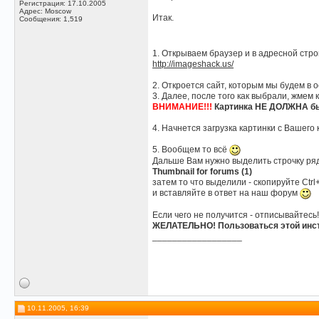
Регистрация: 17.10.2005
Адрес: Moscow
Итак.
Сообщения: 1,519
1. Открываем браузер и в адресной стро
http://imageshack.us/
2. Откроется сайт, которым мы будем в
3. Далее, после того как выбрали, жмем 
ВНИМАНИЕ!!!
Картинка НЕ ДОЛЖНА бы
4. Начнется загрузка картинки с Вашег
5. Вообщем то всё
Дальше Вам нужно выделить строчку ряд
Thumbnail for forums (1)
затем то что выделили - скопируйте Ctrl
и вставляйте в ответ на наш форум
Если чего не получится - отписывайтесь!
ЖЕЛАТЕЛЬНО! Пользоваться этой инс
__________________
10.11.2005, 16:39