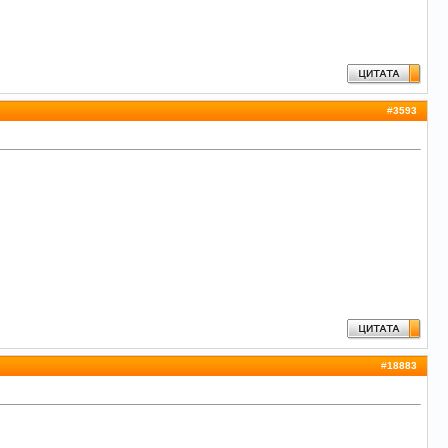
#
3593
#
18883