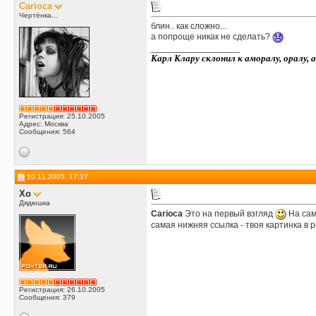
Carioca
Чертёнка...
блин.. как сложно...
а попроще никак не сделать?
__________________
Карл Клару склонил к аморалу, оралу, а
Регистрация: 25.10.2005
Адрес: Москва
Сообщения: 564
10.11.2005, 17:37
Xo
Дядюшка
Carioca
Это на первый взгляд
На сам
самая нижняя ссылка - твоя картинка в 
Регистрация: 26.10.2005
Сообщения: 379