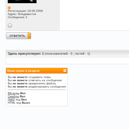
Регистрация: 18.06.2006
Адрес: Владивосток
Сообщения: 2
Здесь присутствуют: 1
(пользователей - 0 , гостей - 1)
Ваши права в разделе
Вы
не можете
создавать темы
Вы
не можете
отвечать на сообщения
Вы
не можете
прикреплять файлы
Вы
не можете
редактировать сообщения
BB-коды
Вкл.
Смайлы
Вкл.
[IMG]
код
Вкл.
HTML код
Выкл.