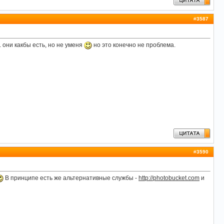
#
3587
 они какбы есть, но не уменя
но это конечно не проблема.
#
3590
В принципе есть же альтернативные службы -
http://photobucket.com
и