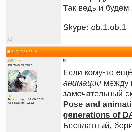
Так ведь и будем
______________
Skype: ob.1.ob.1
03.05.2017, 11:14
OB 1
Premium Member
Если кому-то ещё
анимации
между п
замечательный ск
Регистрация: 01.09.2012
Pose and animati
Сообщения: 1,112
generations of D
Бесплатный, бери