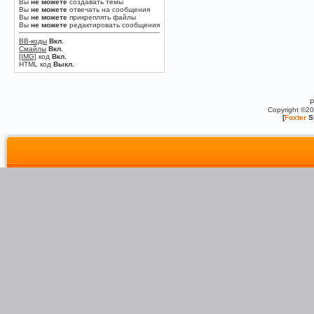
Вы
не можете
создавать темы
Вы
не можете
отвечать на сообщения
Вы
не можете
прикреплять файлы
Вы
не можете
редактировать сообщения
BB-коды
Вкл.
Смайлы
Вкл.
[IMG]
код
Вкл.
HTML код
Выкл.
P
Copyright ©2
[
Foxter
S