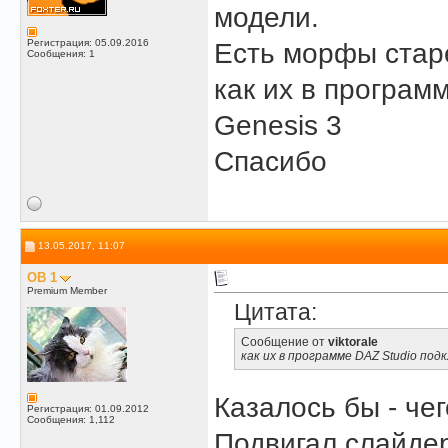
модели.
Регистрация: 05.09.2016
Есть морфы старе
Сообщения: 1
как их в програм
Genesis 3
Спасибо
13.05.2017, 11:07
OB 1
Premium Member
Цитата:
Сообщение от
viktorale
как их в программе DAZ Studio под
Казалось бы - че
Регистрация: 01.09.2012
Сообщения: 1,112
Подвигал слайдер