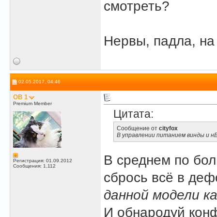
смотреть?
Нервы, падла, на 
02.05.2017, 04:46
OB 1
Premium Member
Цитата:
Сообщение от
cityfox
В управлении питанием винды и н
В среднем по бол
Регистрация: 01.09.2012
Сообщения: 1,112
сбрось всё в де
данной модели к
И обнародуй конф