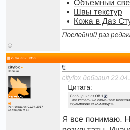
Объёмный свет
Швы текстур
Кожа в Даз Ст
Последний раз редак
22.04.2017, 19:29
cityfox
Новичок
cityfox добавил 22.04
Цитата:
Сообщение от
OB 1
Это кстати не отменяет необходи
скульпторе каком-нибудь.
Регистрация: 01.04.2017
Сообщения: 13
Я все понимаю. Н
результаты. Инач