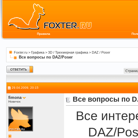
Правила
Пол
Foxter.ru
>
Графика
>
3D / Трехмерная графика
>
DAZ / Poser
Все вопросы по DAZ/Poser
Страниц
29.04.2009, 20:15
fimona
Все вопросы по D
Новичок
Все интер
DAZ/Pos