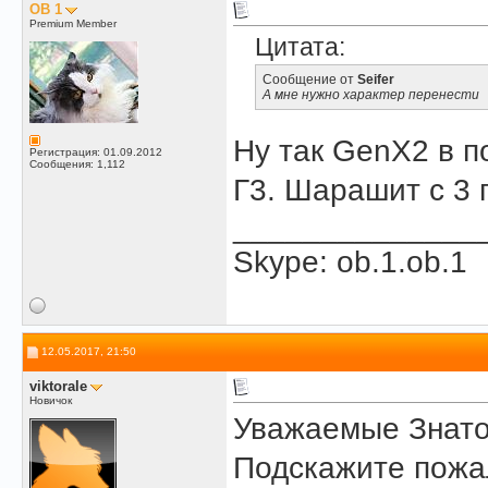
OB 1
Premium Member
Цитата:
Сообщение от
Seifer
А мне нужно характер перенести
Ну так GenX2 в п
Регистрация: 01.09.2012
Сообщения: 1,112
Г3. Шарашит с 3 
______________
Skype: ob.1.ob.1
12.05.2017, 21:50
viktorale
Новичок
Уважаемые Знаток
Подскажите пожа