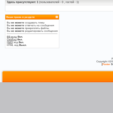
Здесь присутствуют: 1
(пользователей - 0 , гостей - 1)
Ваши права в разделе
Вы
не можете
создавать темы
Вы
не можете
отвечать на сообщения
Вы
не можете
прикреплять файлы
Вы
не можете
редактировать сообщения
BB-коды
Вкл.
Смайлы
Вкл.
[IMG]
код
Вкл.
HTML код
Выкл.
P
Copyright ©2
[
Foxter
S