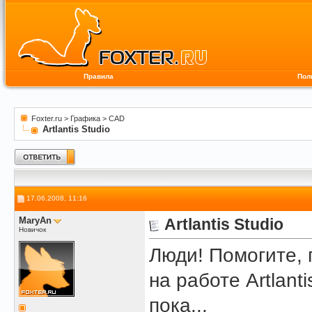
Правила
Пол
Foxter.ru
>
Графика
>
CAD
Artlantis Studio
17.06.2008, 11:16
MaryAn
Artlantis Studio
Новичок
Люди! Помогите, 
на работе Artlant
пока...