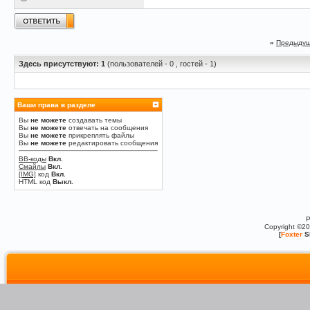
«
Предыдущ
Здесь присутствуют: 1
(пользователей - 0 , гостей - 1)
Ваши права в разделе
Вы
не можете
создавать темы
Вы
не можете
отвечать на сообщения
Вы
не можете
прикреплять файлы
Вы
не можете
редактировать сообщения
BB-коды
Вкл.
Смайлы
Вкл.
[IMG]
код
Вкл.
HTML код
Выкл.
P
Copyright ©2
[
Foxter
S