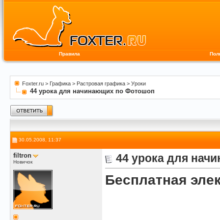
Правила
Пол
Foxter.ru
>
Графика
>
Растровая графика
>
Уроки
44 урока для начинающих по Фотошоп
30.05.2008, 11:37
filtron
44 урока для нач
Новичок
Бесплатная элек