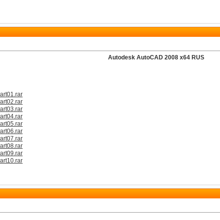
Autodesk AutoCAD 2008 x64 RUS
art01.rar
art02.rar
art03.rar
art04.rar
art05.rar
art06.rar
art07.rar
art08.rar
art09.rar
art10.rar