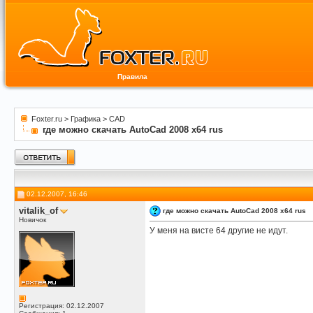
Правила
Foxter.ru
>
Графика
>
CAD
где можно скачать AutoCad 2008 x64 rus
02.12.2007, 16:46
vitalik_of
где можно скачать AutoCad 2008 x64 rus
Новичок
У меня на висте 64 другие не идут.
Регистрация: 02.12.2007