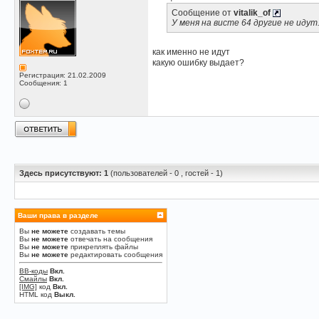
Сообщение от
vitalik_of
У меня на висте 64 другие не идут
как именно не идут
какую ошибку выдает?
Регистрация: 21.02.2009
Сообщения: 1
Здесь присутствуют: 1
(пользователей - 0 , гостей - 1)
Ваши права в разделе
Вы
не можете
создавать темы
Вы
не можете
отвечать на сообщения
Вы
не можете
прикреплять файлы
Вы
не можете
редактировать сообщения
BB-коды
Вкл.
Смайлы
Вкл.
[IMG]
код
Вкл.
HTML код
Выкл.