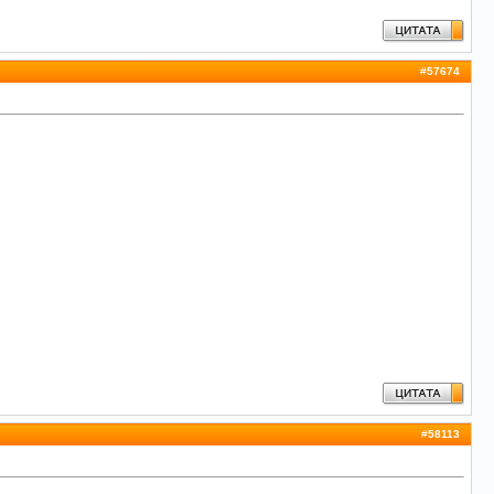
#
57674
#
58113