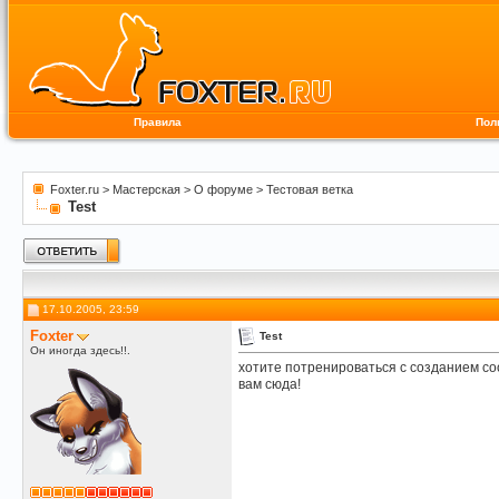
Правила
Пол
Foxter.ru
>
Мастерская
>
О форуме
>
Тестовая ветка
Test
17.10.2005, 23:59
Foxter
Test
Он иногда здесь!!.
хотите потренироваться с созданием с
вам сюда!