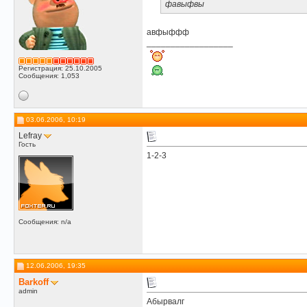
фавыфвы
авфыффф
__________________
Регистрация: 25.10.2005
Сообщения: 1,053
03.06.2006, 10:19
Lefray
Гость
1-2-3
Сообщения: n/a
12.06.2006, 19:35
Barkoff
admin
Абырвалг