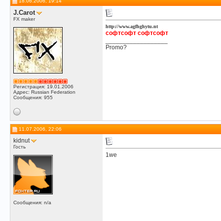
18.06.2006, 19:14
J.Carot
FX maker
http://www.agfhghytu.nt
софтсофт софтсофт
__________________
Promo?
Регистрация: 19.01.2006
Адрес: Russian Federation
Сообщения: 955
11.07.2006, 22:06
kidnut
Гость
1we
Сообщения: n/a