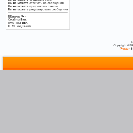
Вы
не можете
отвечать на сообщения
Вы
не можете
прикреплять файлы
Вы
не можете
редактировать сообщения
BB-коды
Вкл.
Смайлы
Вкл.
[IMG]
код
Вкл.
HTML код
Выкл.
P
Copyright ©2
[
Foxter
S