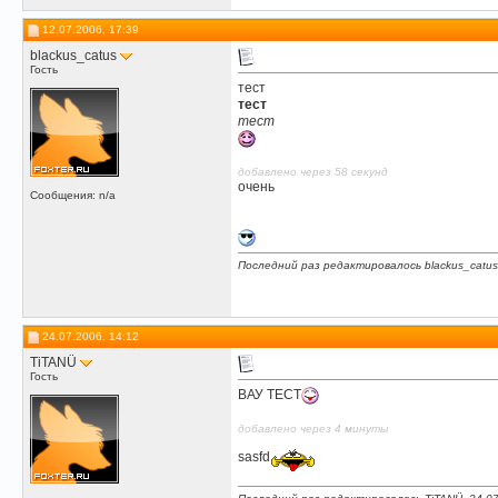
12.07.2006, 17:39
blackus_catus
Гость
тест
тест
тест
добавлено через 58 секунд
очень
Сообщения: n/a
Последний раз редактировалось blackus_catus
24.07.2006, 14:12
TiTANÜ
Гость
ВАУ ТЕСТ
добавлено через 4 минуты
sasfd