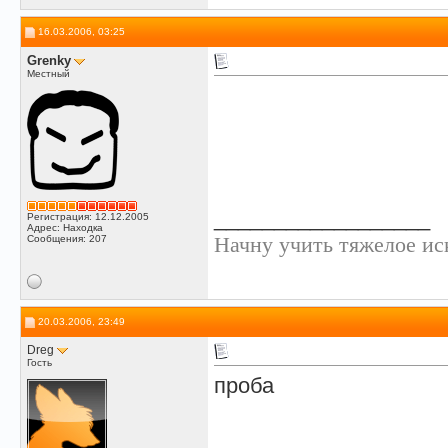
16.03.2006, 03:25
Grenky
Местный
Это тест,
но вы его 
__________________
Регистрация: 12.12.2005
Адрес: Находка
Начну учить тяжелое ис
Сообщения: 207
20.03.2006, 23:49
Dreg
Гость
проба