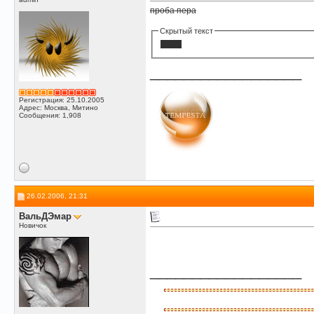
проба пера
Скрытый текст
и еще
__________________
Регистрация: 25.10.2005
Адрес: Москва, Митино
Сообщения: 1,908
26.02.2006, 21:31
ВальДЭмар
Новичок
__________________