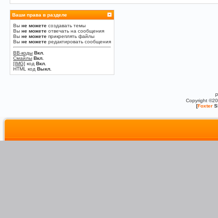
Ваши права в разделе
Вы
не можете
создавать темы
Вы
не можете
отвечать на сообщения
Вы
не можете
прикреплять файлы
Вы
не можете
редактировать сообщения
BB-коды
Вкл.
Смайлы
Вкл.
[IMG]
код
Вкл.
HTML код
Выкл.
P
Copyright ©2
[
Foxter
S