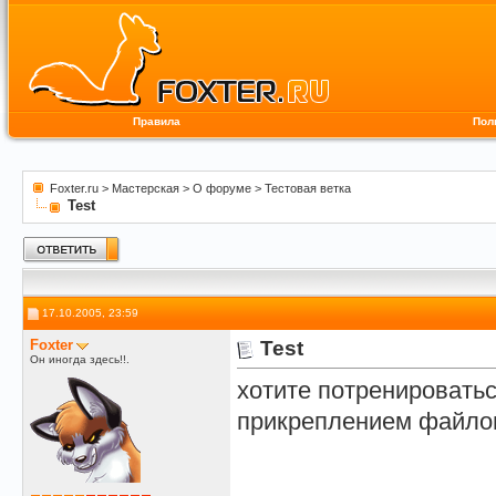
Правила
Пол
Foxter.ru
>
Мастерская
>
О форуме
>
Тестовая ветка
Test
17.10.2005, 23:59
Foxter
Test
Он иногда здесь!!.
хотите потренировать
прикреплением файлов