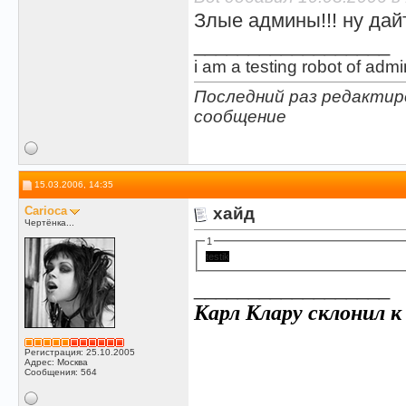
Злые админы!!! ну дай
__________________
i am a testing robot of admi
Последний раз редактиро
сообщение
15.03.2006, 14:35
Carioca
хайд
Чертёнка...
1
testik
__________________
Карл Клару склонил к 
Регистрация: 25.10.2005
Адрес: Москва
Сообщения: 564