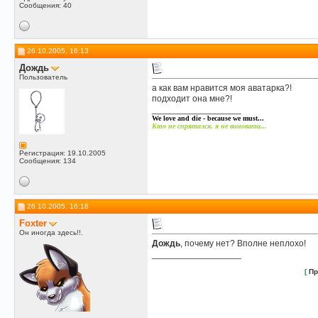
Сообщения: 40
26.10.2005, 16:13
Дождь
Пользователь
а как вам нравится моя аватарка?!
подходит она мне?!
__________________
We love and die - because we must...
Кто не спрятался, я не виновата...
Регистрация: 19.10.2005
Сообщения: 134
26.10.2005, 16:18
Foxter
Он иногда здесь!!.
Дождь
, почему нет? Вполне неплохо!
__________________
[
Пр