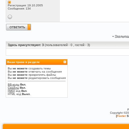
Регистрация: 19.10.2005
Сообщения: 134
«
Предыдущ
Здесь присутствуют: 3
(пользователей - 0 , гостей - 3)
Ваши права в разделе
Вы
не можете
создавать темы
Вы
не можете
отвечать на сообщения
Вы
не можете
прикреплять файлы
Вы
не можете
редактировать сообщения
BB-коды
Вкл.
Смайлы
Вкл.
[IMG]
код
Вкл.
HTML код
Выкл.
P
Copyright ©2
[
Foxter
S