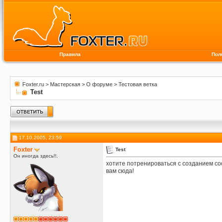
Правила
Пол
Foxter.ru
>
Мастерская
>
О форуме
>
Тестовая ветка
Test
17.10.2005, 23:59
Foxter
Test
Он иногда здесь!!.
хотите потренироваться с созданием с
вам сюда!