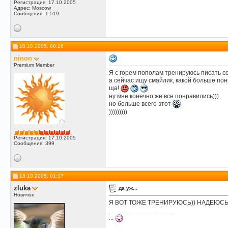
Регистрация: 17.10.2005
Адрес: Moscow
Сообщения: 1,519
18.10.2005, 00:26
ninon
Premium Member
Я с горем пополам тренируюсь писать сообщ
а сейчас ищу смайлик, какой больше понр
ща!
ну мне конечно же все понравились)))
но больше всего этот
)))))))))
Регистрация: 17.10.2005
Сообщения: 399
18.10.2005, 01:17
zluka
да уж...
Новичок
Я ВОТ ТОЖЕ ТРЕНИРУЮСЬ)) НАДЕЮС
__________________
...