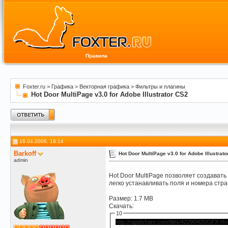
Правила
Foxter.ru
>
Графика
>
Векторная графика
>
Фильтры и плагины
Hot Door MultiPage v3.0 for Adobe Illustrator CS2
16.04.2006, 18:14
Barkoff
Hot Door MultiPage v3.0 for Adobe Illustrat
admin
Hot Door MultiPage позволяет создавать
легко устанавливать поля и номера стр
Размер: 1.7 MB
Скачать:
10
http://rapidshare.com/files/42290405/GFX-Hot.