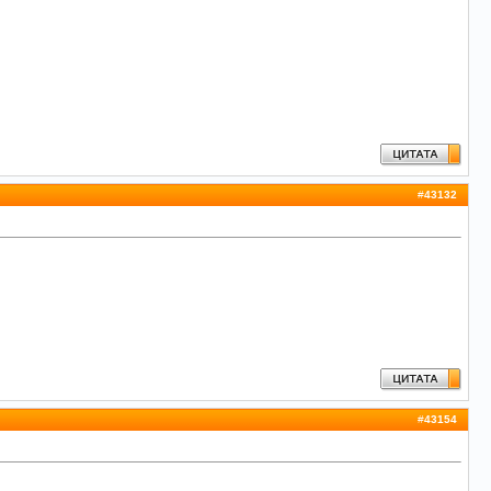
#
43132
#
43154