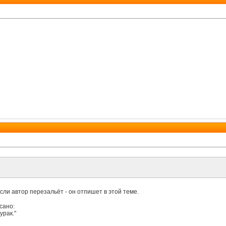
сли автор перезальёт - он отпишет в этой теме.
сано:
урак."