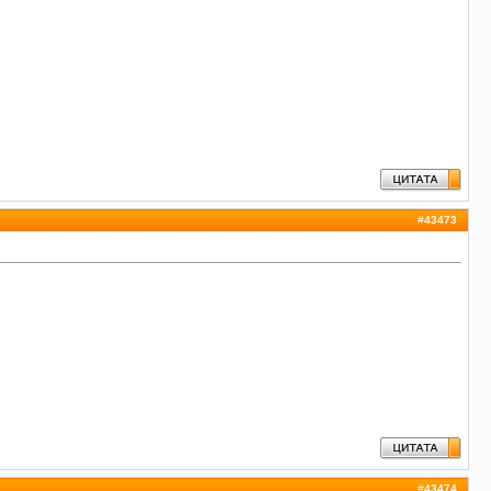
#
43473
#
43474