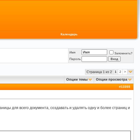
Календарь
Имя
Запомнить?
Пароль
Страница 1 из 2
1
2
>
Опции темы
Опции просмотра
#
13355
аницы для всего документа, создавать и удалять одну и более страниц и