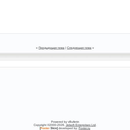
«
Предыдущая тема
|
Следующая тема
»
Powered by vBulletin
Copyright ©2000-2026,
Jelsoft Enterprises Ltd
.
[
Foxter
Skin]
developed by:
Foxter.ru