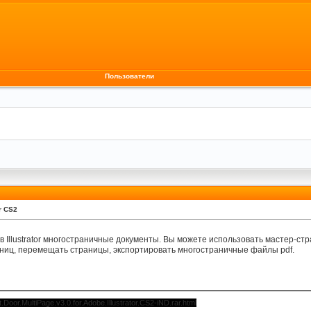
Пользователи
or CS2
 в Illustrator многостраничные документы. Вы можете использовать мастер-стр
аниц, перемещать страницы, экспортировать многостраничные файлы pdf.
Door.MultiPage.v3.0.for.Adobe.Illustrator.CS2-iND.rar.html