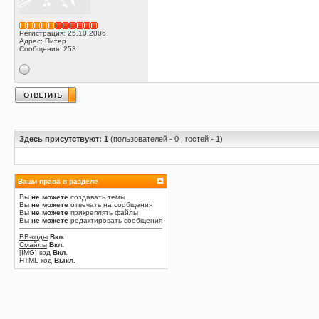
Регистрация: 25.10.2006
Адрес: Питер
Сообщения: 253
Здесь присутствуют: 1
(пользователей - 0 , гостей - 1)
Ваши права в разделе
Вы
не можете
создавать темы
Вы
не можете
отвечать на сообщения
Вы
не можете
прикреплять файлы
Вы
не можете
редактировать сообщения
BB-коды
Вкл.
Смайлы
Вкл.
[IMG]
код
Вкл.
HTML код
Выкл.