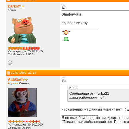
Barkoff
admin
Shadow-rus
обновил ссылку
__________________
Регистрация: 25.10.2005
Сообщения: 1,053
10.07.2007, 21:14
AntiGoth
Аццкая
Сотона
Цитата:
Сообщение от
murka21
ваша работает то?
к сожалению, на данный момент нет =( Е
__________________
Я не псих. У меня даже в мед.карте напи
"Психических заболеваний нет. Просто д
Регистрация: 30.10.2005
Сообщения: 694