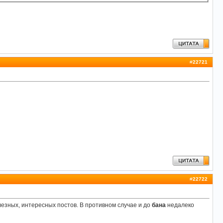
#
22721
#
22722
олезных, интересных постов. В противном случае и до
бана
недалеко