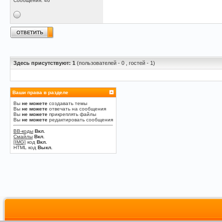
Сообщения: 46
Здесь присутствуют: 1
(пользователей - 0 , гостей - 1)
Ваши права в разделе
Вы
не можете
создавать темы
Вы
не можете
отвечать на сообщения
Вы
не можете
прикреплять файлы
Вы
не можете
редактировать сообщения
BB-коды
Вкл.
Смайлы
Вкл.
[IMG]
код
Вкл.
HTML код
Выкл.