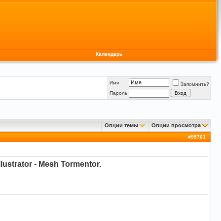
Календарь
Имя
Запомнить?
Пароль
Опции темы
Опции просмотра
#
95761
ustrator - Mesh Tormentor.