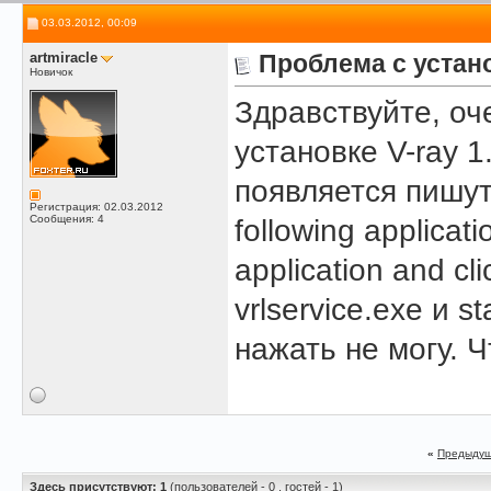
03.03.2012, 00:09
artmiracle
Проблема с устано
Новичок
Здравствуйте, о
установке V-ray 
появляется пишут:T
Регистрация: 02.03.2012
Сообщения: 4
following applicat
application and cl
vrlservice.exe и st
нажать не могу. 
«
Предыдущ
Здесь присутствуют: 1
(пользователей - 0 , гостей - 1)