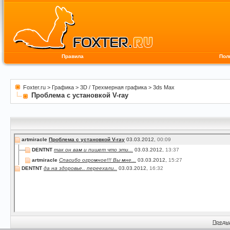
Правила
Пол
Foxter.ru
>
Графика
>
3D / Трехмерная графика
>
3ds Max
Проблема с установкой V-ray
artmiracle
Проблема с установкой V-ray
03.03.2012,
00:09
DENTNT
так он вам и пишет что эти...
03.03.2012,
13:37
artmiracle
Спасибо огромное!!! Вы мне...
03.03.2012,
15:27
DENTNT
да на здоровье.. переехали..
03.03.2012,
16:32
Преды