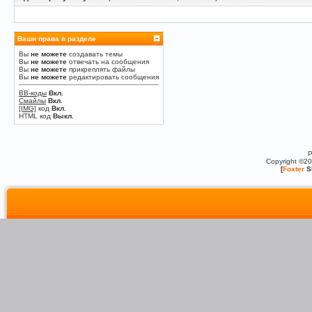
Ваши права в разделе
Вы
не можете
создавать темы
Вы
не можете
отвечать на сообщения
Вы
не можете
прикреплять файлы
Вы
не можете
редактировать сообщения
BB-коды
Вкл.
Смайлы
Вкл.
[IMG]
код
Вкл.
HTML код
Выкл.
P
Copyright ©2
[
Foxter
S