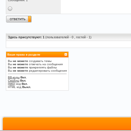
Сообщения: 1
Здесь присутствуют: 1
(пользователей - 0 , гостей - 1)
Ваши права в разделе
Вы
не можете
создавать темы
Вы
не можете
отвечать на сообщения
Вы
не можете
прикреплять файлы
Вы
не можете
редактировать сообщения
BB-коды
Вкл.
Смайлы
Вкл.
[IMG]
код
Вкл.
HTML код
Выкл.