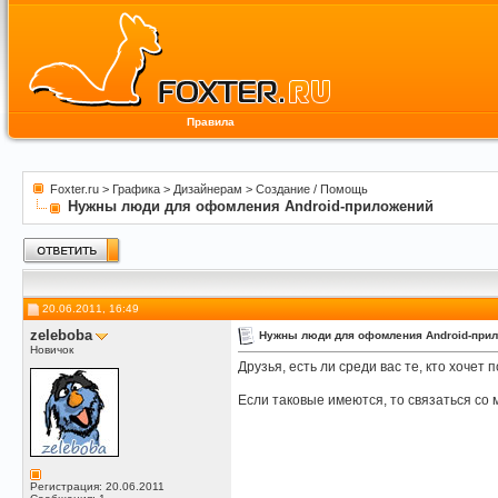
Правила
Foxter.ru
>
Графика
>
Дизайнерам
>
Создание / Помощь
Нужны люди для офомления Android-приложений
20.06.2011, 16:49
zeleboba
Нужны люди для офомления Android-при
Новичок
Друзья, есть ли среди вас те, кто хоч
Если таковые имеются, то связаться со
Регистрация: 20.06.2011