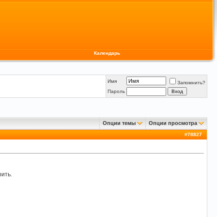
Календарь
Имя
Запомнить?
Пароль
Опции темы
Опции просмотра
#
78827
рить.