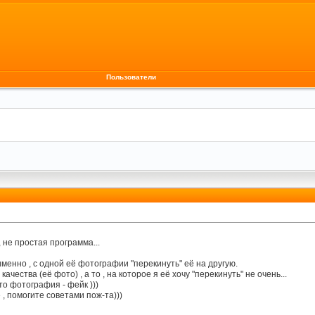
Пользователи
 не простая программа...
именно , с одной её фотографии "перекинуть" её на другую.
ачества (её фото) , а то , на которое я её хочу "перекинуть" не очень...
то фотография - фейк )))
, помогите советами пож-та)))