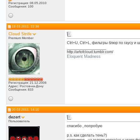
Регистрация: 08.05.2010
Сообщения: 100
19.03.2011, 22:36
Cloud Strife
Premium Member
Ctrl+U, Ctrl+L, фильтры блюр по гаусу и
__________________
http://artofcloud.tumblr.com/
Eloquent Madness
Регистрация: 21.12.2006
Адрес: Ростов-на-Дону
Сообщения: 833
20.03.2011, 14:10
dezert
Пользователь
спасибо , попробую
p.s. как сделать тень?)