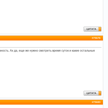
#
75676
чность. Ах да, еще же нужно смотреть время суток и какие остальные
#
75683