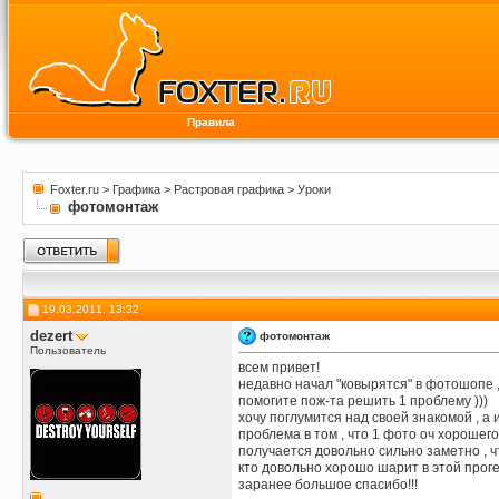
Правила
Foxter.ru
>
Графика
>
Растровая графика
>
Уроки
фотомонтаж
19.03.2011, 13:32
dezert
фотомонтаж
Пользователь
всем привет!
недавно начал "ковырятся" в фотошопе ,
помогите пож-та решить 1 проблему )))
хочу поглумится над своей знакомой , а 
проблема в том , что 1 фото оч хорошего к
получается довольно сильно заметно , ч
кто довольно хорошо шарит в этой проге 
заранее большое спасибо!!!