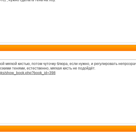
то) , нужно сделать тень на лбу.
мой мягкой кистью, потом чуточку блюра, если нужно, и регулировать непрозра
резкими тенями, естественно, мягкая кисть не подойдёт.
books/show_book.php?book_id=398