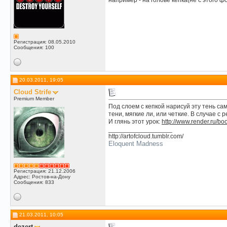
например - на голове кепка(не с этого фо
Регистрация: 08.05.2010
Сообщения: 100
20.03.2011, 19:05
Cloud Strife
Premium Member
Под слоем с кепкой нарисуй эту тень са
тени, мягкие ли, или четкие. В случае с 
И глянь этот урок:
http://www.render.ru/
__________________
http://artofcloud.tumblr.com/
Eloquent Madness
Регистрация: 21.12.2006
Адрес: Ростов-на-Дону
Сообщения: 833
21.03.2011, 10:05
dezert