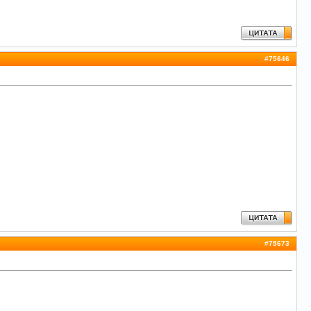
#
75646
#
75673