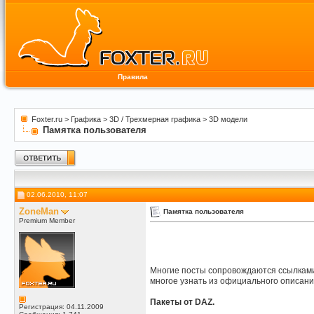
Правила
Foxter.ru
>
Графика
>
3D / Трехмерная графика
>
3D модели
Памятка пользователя
02.06.2010, 11:07
ZoneMan
Памятка пользователя
Premium Member
Многие посты сопровождаются ссылками 
многое узнать из официального описани
Пакеты от DAZ.
Регистрация: 04.11.2009