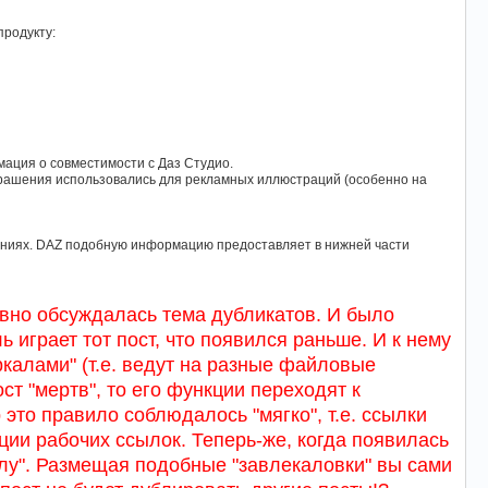
продукту:
ормация о совместимости с Даз Студио.
 украшения использовались для рекламных иллюстраций (особенно на
уплениях. DAZ подобную информацию предоставляет в нижней части
ивно обсуждалась тема дубликатов. И было
играет тот пост, что появился раньше. И к нему
калами" (т.е. ведут на разные файловые
т "мертв", то его функции переходят к
то правило соблюдалось "мягко", т.е. ссылки
ции рабочих ссылок. Теперь-же, когда появилась
илу". Размещая подобные "завлекаловки" вы сами