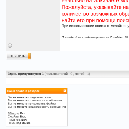
невольно наталкиваете моде
Пожалуйста, указывайте наз
количество возможных обращ
найти его при помощи поиск
При использовании поиска отмечайте пу
Последний раз редактировалось ZoneMan, 18.
Здесь присутствуют: 1
(пользователей - 0 , гостей - 1)
Ваши права в разделе
Вы
не можете
создавать темы
Вы
не можете
отвечать на сообщения
Вы
не можете
прикреплять файлы
Вы
не можете
редактировать сообщения
BB-коды
Вкл.
Смайлы
Вкл.
[IMG]
код
Вкл.
HTML код
Выкл.