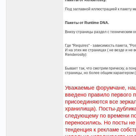
Пакеты от Renderosity.
Под заглавной иллюстрацией к пакету м
Пакеты от Runtime DNA.
Внизу страницы раздел с техническим о
Где "Requires" - зависимость пакета, "P
И на этих-же страницах ( не везде и не
Renderosity):
Бывает так, что смотрим прическу, а по
страницы, но более общим характером (бе
Уважаемые форумчане, наши
введено правило первого п
присоединяются все зеркал
хранилища). Посты-дублика
следующему по времени поя
переносились. Но посты не
тенденция к рекламе собст