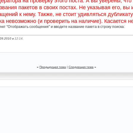
ратора на проверку этого поста. А вы уверены, что 
вания пакетов в своих постах. Не указывая его, вы 
ений к нему. Также, не стоит удивляться дубликату та
а невозможно (и проверить на наличие). Касается не
нкт "Отображать сообщения" и вводите название пакета в строку поиска:
09.2010 в
12:14
.
«
Предыдущая тема
|
Следующая тема
»