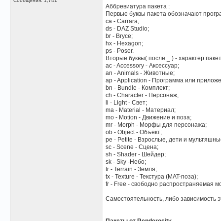
Сообщения: 1,741
Аббревиатура пакета
:
Первые буквы пакета обозначают прогр
ca - Carrara;
ds - DAZ Studio;
br - Bryce;
hx - Hexagon;
ps - Poser.
Вторые буквы( после _ ) - характер пакет
ac - Accessory - Аксессуар;
an - Animals - Животные;
ap - Application - Программа или прилож
bn - Bundle - Комплект;
ch - Character - Персонаж;
li - Light - Свет;
ma - Material - Материал;
mo - Motion - Движение и поза;
mr - Morph - Морфы для персонажа;
ob - Object - Объект;
pe - Petite - Взрослые, дети и мультяшн
sc - Scene - Сцена;
sh - Shader - Шейдер;
sk - Sky -Небо;
tr - Terrain - Земля;
tx - Texture - Текстура (MAT-поза);
fr - Free - свободно распространяемая м
Самостоятельность, либо зависимость эт