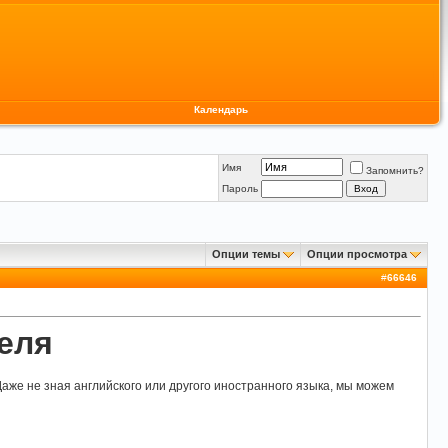
Календарь
Имя
Запомнить?
Пароль
Опции темы
Опции просмотра
#
66646
еля
аже не зная английского или другого иностранного языка, мы можем