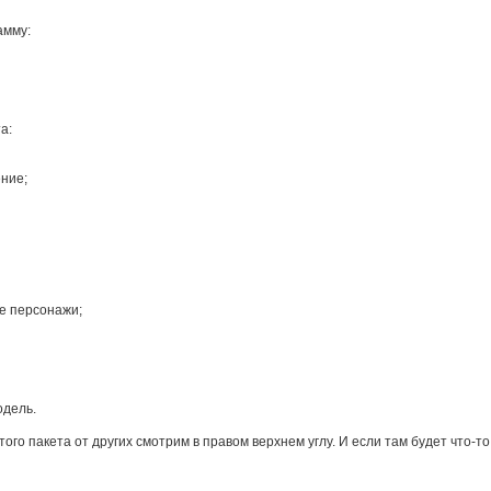
амму:
а:
ение;
ые персонажи;
одель.
ого пакета от других смотрим в правом верхнем углу. И если там будет что-то