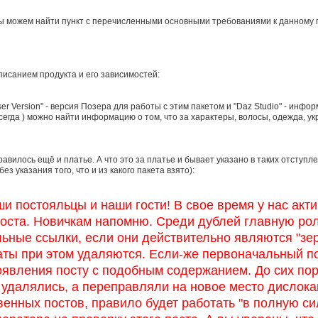
ы можем найти пункт с перечисленными основными требованиями к данному 
писанием продукта и его зависимостей:
oser Version" - версия Позера для работы с этим пакетом и "Daz Studio" - инф
 всегда ) можно найти информацию о том, что за характеры, волосы, одежда,
нравилось ещё и платье. А что это за платье и бывает указано в таких отст
з указания того, что и из какого пакета взято):
 постояльцы и наши гости! В свое время у нас акт
оста. Новичкам напомню. Среди дублей главную роль 
ьные ссылки, если они действительно являются "зер
ты при этом удаляются. Если-же первоначальный пос
вления посту с подобным содержанием. До сих пор э
 удалялись, а переправляли на новое место дислока
венных постов, правило будет работать "в полную с