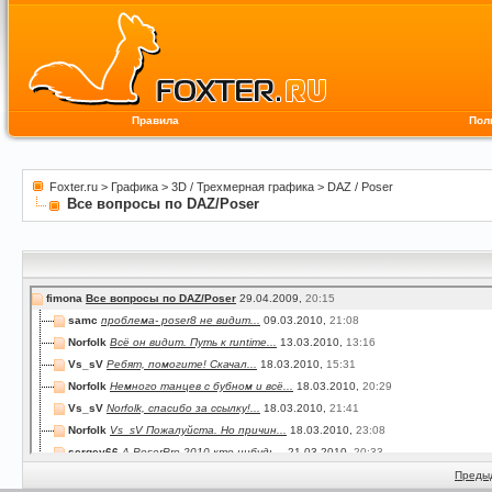
Правила
Пол
Foxter.ru
>
Графика
>
3D / Трехмерная графика
>
DAZ / Poser
Все вопросы по DAZ/Poser
fimona
Все вопросы по DAZ/Poser
29.04.2009,
20:15
samc
проблема- poser8 не видит...
09.03.2010,
21:08
Norfolk
Всё он видит. Путь к runtime...
13.03.2010,
13:16
Vs_sV
Ребят, помогите! Скачал...
18.03.2010,
15:31
Norfolk
Немного танцев с бубном и всё...
18.03.2010,
20:29
Vs_sV
Norfolk, спасибо за ссылку!...
18.03.2010,
21:41
Norfolk
Vs_sV Пожалуйста. Но причин...
18.03.2010,
23:08
sergey66
А PoserPro 2010 кто нибудь...
21.03.2010,
20:33
derbake
Доброго дня! Форумчане...
29.03.2010,
20:18
Преды