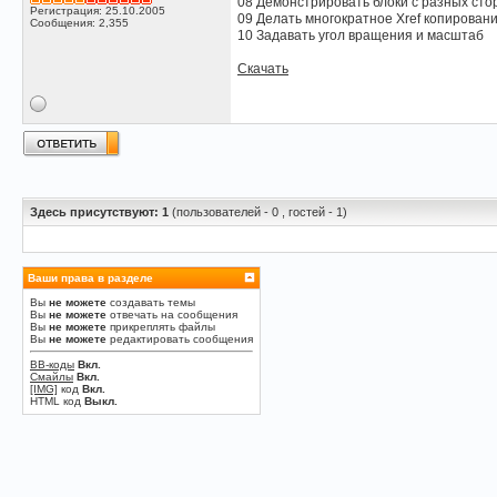
08 Демонстрировать блоки с разных сто
Регистрация: 25.10.2005
09 Делать многократное Xref копирован
Сообщения: 2,355
10 Задавать угол вращения и масштаб
Скачать
Здесь присутствуют: 1
(пользователей - 0 , гостей - 1)
Ваши права в разделе
Вы
не можете
создавать темы
Вы
не можете
отвечать на сообщения
Вы
не можете
прикреплять файлы
Вы
не можете
редактировать сообщения
BB-коды
Вкл.
Смайлы
Вкл.
[IMG]
код
Вкл.
HTML код
Выкл.