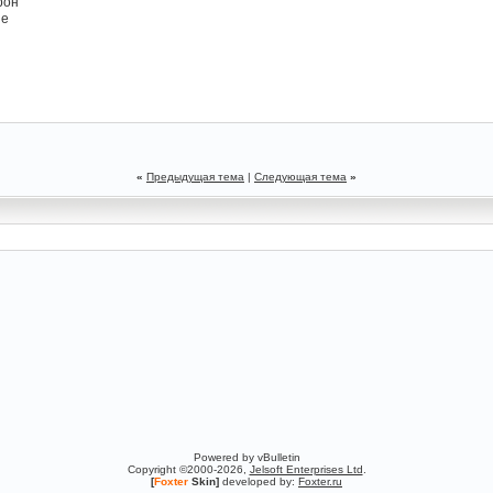
рон
ие
«
Предыдущая тема
|
Следующая тема
»
Powered by vBulletin
Copyright ©2000-2026,
Jelsoft Enterprises Ltd
.
[
Foxter
Skin]
developed by:
Foxter.ru