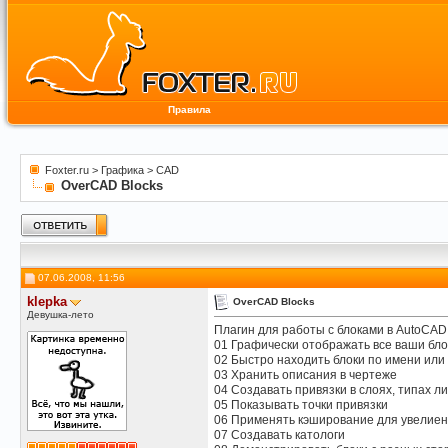
Правила
Foxter.ru
>
Графика
>
CAD
OverCAD Blocks
07.06.2008, 11:56
klepka
OverCAD Blocks
Девушка-лето
Плагин для работы с блоками в AutoCAD
01 Графически отображать все ваши бло
02 Быстро находить блоки по имени ил
03 Хранить описания в чертеже
04 Создавать привязки в слоях, типах ли
05 Показывать точки привязки
06 Применять кэширование для увелие
07 Создавать катологи