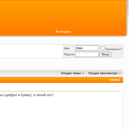
Календарь
Имя
Запомнить?
Пароль
Опции темы
Опции просмотра
#
55462
ы (цифры и буквы), а линий нет!