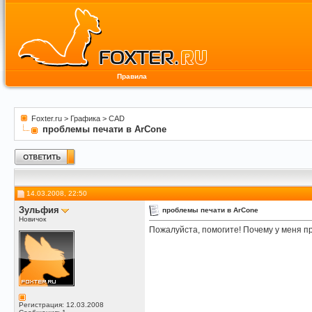
Правила
Foxter.ru
>
Графика
>
CAD
проблемы печати в АrConе
14.03.2008, 22:50
Зульфия
проблемы печати в АrConе
Новичок
Пожалуйста, помогите! Почему у меня пр
Регистрация: 12.03.2008