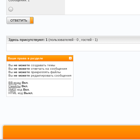
Сообщения: 1
Здесь присутствуют: 1
(пользователей - 0 , гостей - 1)
Ваши права в разделе
Вы
не можете
создавать темы
Вы
не можете
отвечать на сообщения
Вы
не можете
прикреплять файлы
Вы
не можете
редактировать сообщения
BB-коды
Вкл.
Смайлы
Вкл.
[IMG]
код
Вкл.
HTML код
Выкл.