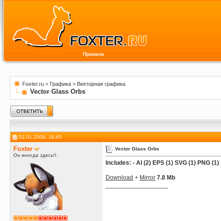
Правила
Foxter.ru
>
Графика
>
Векторная графика
Vector Glass Orbs
02.01.2008, 18:45
Foxter
Vector Glass Orbs
Он иногда здесь!!.
Includes: - AI (2) EPS (1) SVG (1) PNG (1)
Download
+
Mirror
7.8 Mb
__________________