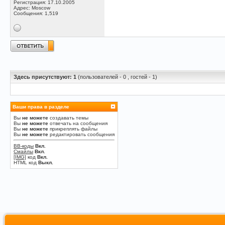
Регистрация: 17.10.2005
Адрес: Moscow
Сообщения: 1,519
Здесь присутствуют: 1
(пользователей - 0 , гостей - 1)
Ваши права в разделе
Вы
не можете
создавать темы
Вы
не можете
отвечать на сообщения
Вы
не можете
прикреплять файлы
Вы
не можете
редактировать сообщения
BB-коды
Вкл.
Смайлы
Вкл.
[IMG]
код
Вкл.
HTML код
Выкл.