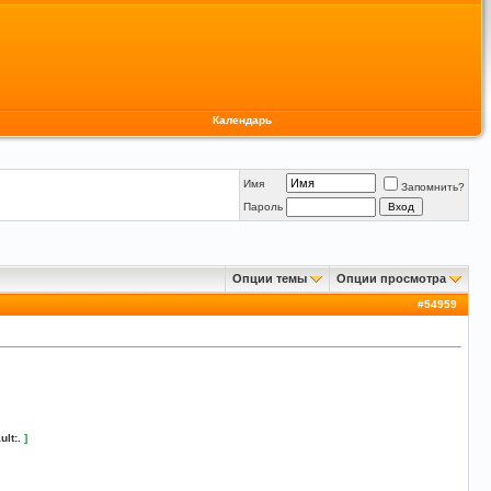
Календарь
Имя
Запомнить?
Пароль
Опции темы
Опции просмотра
#
54959
ult:.
]