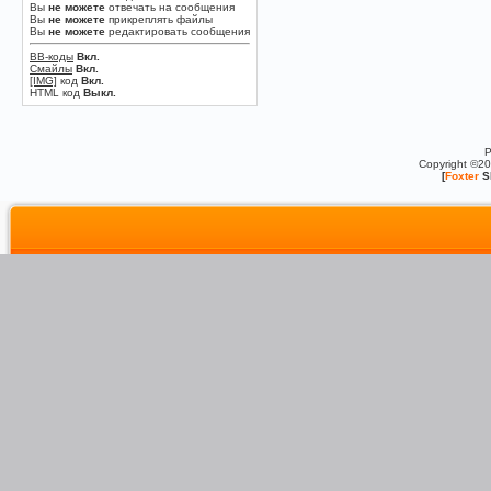
Вы
не можете
отвечать на сообщения
Вы
не можете
прикреплять файлы
Вы
не можете
редактировать сообщения
BB-коды
Вкл.
Смайлы
Вкл.
[IMG]
код
Вкл.
HTML код
Выкл.
P
Copyright ©2
[
Foxter
S