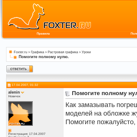
Правила
Пол
Foxter.ru
>
Графика
>
Растровая графика
>
Уроки
Помогите полному нулю.
17.04.2007, 01:32
alenin
Помогите полному ну
Новичок
Как замазывать погреш
моделей на обложке ж
Помогите пожалуйсто, 
Регистрация: 17.04.2007