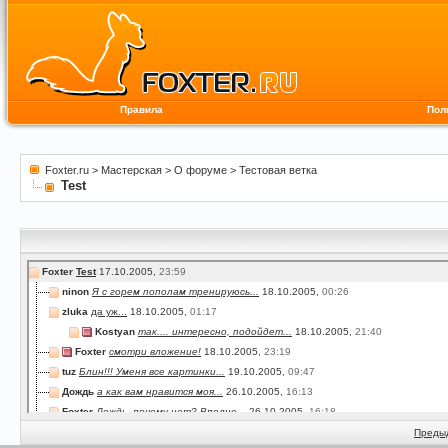
Правила
Пол
Foxter.ru
>
Мастерская
>
О форуме
>
Тестовая ветка
Test
Foxter
Test
17.10.2005,
23:59
ninon
Я с горем пополам тренируюсь...
18.10.2005,
00:26
zluka
да уж...
18.10.2005,
01:17
Kostyan
так.... интересно, подойдет...
18.10.2005,
21:40
Foxter
смотри вложение!
18.10.2005,
23:19
tuz
Блин!!! Уменя все картинки...
19.10.2005,
09:47
Дождь
а как вам нравится моя...
26.10.2005,
16:13
Foxter
Дождь, почему нет? Вполне...
26.10.2005,
16:18
Дождь
Foxter, а как картинку в...
26.10.2005,
16:28
Преды