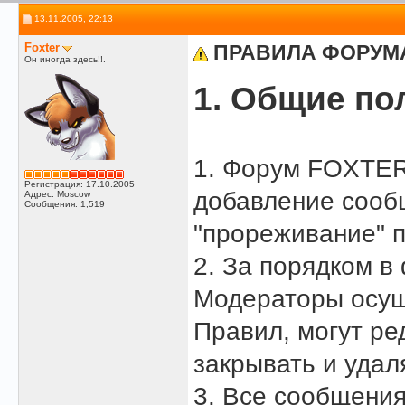
13.11.2005, 22:13
Foxter
ПРАВИЛА ФОРУМА
Он иногда здесь!!.
1. Общие по
1. Форум FOXTER.
Регистрация: 17.10.2005
добавление сообщ
Адрес: Moscow
Сообщения: 1,519
"прореживание" п
2. За порядком в
Модераторы осущ
Правил, могут ре
закрывать и удал
3. Все сообщения