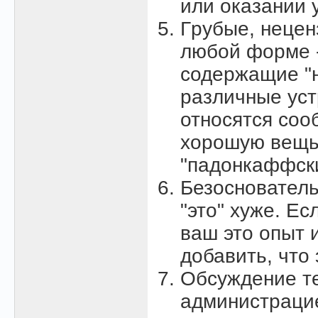
или оказании у
Гpубые, нецен
любой фоpме -
содержащие "н
различные устр
относятся соо
хорошую вещь"
"падонкаффски
Безоснователь
"это" хуже. Ес
ваш это опыт и
добавить, что
Обсyждение т
администрацие