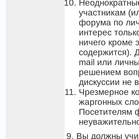
Неоднократны
участникам (и
форума по ли
интерес тольк
ничего кроме 
содержится). 
mail или личн
решением воп
дискуссии не 
Чpезмеpное ко
жаргонных сло
Посетителям ф
неуважительно
9. Вы должны уч