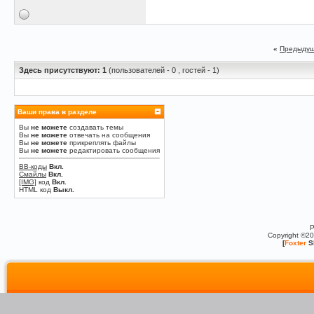
«
Предыдущ
Здесь присутствуют: 1
(пользователей - 0 , гостей - 1)
Ваши права в разделе
Вы
не можете
создавать темы
Вы
не можете
отвечать на сообщения
Вы
не можете
прикреплять файлы
Вы
не можете
редактировать сообщения
BB-коды
Вкл.
Смайлы
Вкл.
[IMG]
код
Вкл.
HTML код
Выкл.
P
Copyright ©2
[
Foxter
S