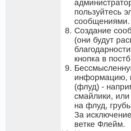
администратор
пользуйтесь э
сообщениями.
Создание сообщ
(они будут ра
благодарности
кнопка в пост
Бессмысленнy
инфоpмацию, к
(флуд) - напр
смайлики, ил
на флуд, груб
За исключение
ветке Флейм.