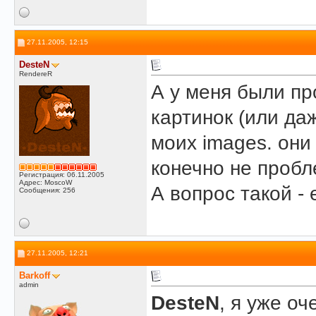
27.11.2005, 12:15
DesteN
RendereR
А у меня были пр
картинок (или да
моих images. они
конечно не пробл
Регистрация: 06.11.2005
Адрес: MoscoW
А вопрос такой -
Сообщения: 256
27.11.2005, 12:21
Barkoff
admin
DesteN
, я уже оч