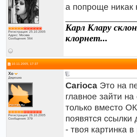
а попроще никак
______________
Карл Клару склон
Регистрация: 25.10.2005
клорнет...
Адрес: Москва
Сообщения: 564
10.11.2005, 17:37
Xo
Дядюшка
Carioca
Это на п
главное зайти на 
только вместо ОК
Регистрация: 26.10.2005
появятся ссылки 
Сообщения: 379
- твоя картинка 