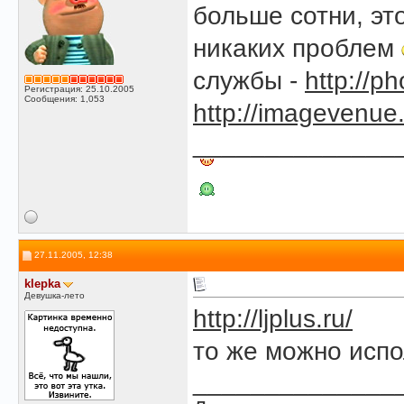
больше сотни, эт
никаких проблем
службы -
http://p
Регистрация: 25.10.2005
Сообщения: 1,053
http://imagevenue
______________
27.11.2005, 12:38
klepka
Девушка-лето
http://ljplus.ru/
то же можно испо
______________