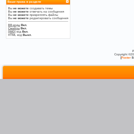
Ваши права в разделе
Вы
не можете
создавать темы
Вы
не можете
отвечать на сообщения
Вы
не можете
прикреплять файлы
Вы
не можете
редактировать сообщения
BB-коды
Вкл.
Смайлы
Вкл.
[IMG]
код
Вкл.
HTML код
Выкл.
P
Copyright ©2
[
Foxter
S