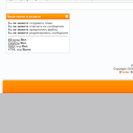
Ваши права в разделе
Вы
не можете
создавать темы
Вы
не можете
отвечать на сообщения
Вы
не можете
прикреплять файлы
Вы
не можете
редактировать сообщения
BB-коды
Вкл.
Смайлы
Вкл.
[IMG]
код
Вкл.
HTML код
Выкл.
P
Copyright ©2
[
Foxter
S