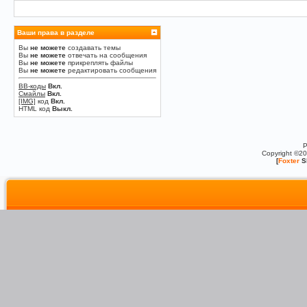
Ваши права в разделе
Вы
не можете
создавать темы
Вы
не можете
отвечать на сообщения
Вы
не можете
прикреплять файлы
Вы
не можете
редактировать сообщения
BB-коды
Вкл.
Смайлы
Вкл.
[IMG]
код
Вкл.
HTML код
Выкл.
P
Copyright ©2
[
Foxter
S