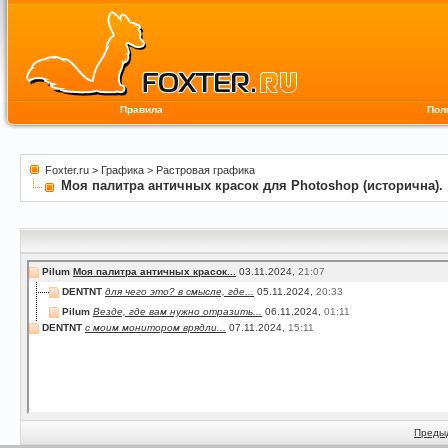
Правила
Пол
Foxter.ru
>
Графика
>
Растровая графика
Моя палитра античных красок для Photoshop (исторична).
Pilum
Моя палитра античных красок...
03.11.2024,
21:07
DENTNT
для чего это? в смысле, где...
05.11.2024,
20:33
Pilum
Везде, где вам нужно отразить...
06.11.2024,
01:11
DENTNT
с моим монитором врядли...
07.11.2024,
15:11
Преды