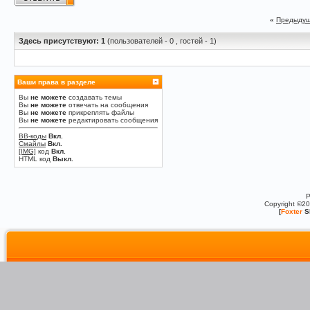
«
Предыдущ
Здесь присутствуют: 1
(пользователей - 0 , гостей - 1)
Ваши права в разделе
Вы
не можете
создавать темы
Вы
не можете
отвечать на сообщения
Вы
не можете
прикреплять файлы
Вы
не можете
редактировать сообщения
BB-коды
Вкл.
Смайлы
Вкл.
[IMG]
код
Вкл.
HTML код
Выкл.
P
Copyright ©2
[
Foxter
S