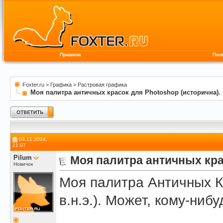
Правила
Пол
Foxter.ru
>
Графика
>
Растровая графика
Моя палитра античных красок для Photoshop (исторична).
03.11.2024,
21:07
Pilum
Моя палитра античных кра
Новичок
Моя палитра Античных К
в.н.э.). Может, кому-нибу