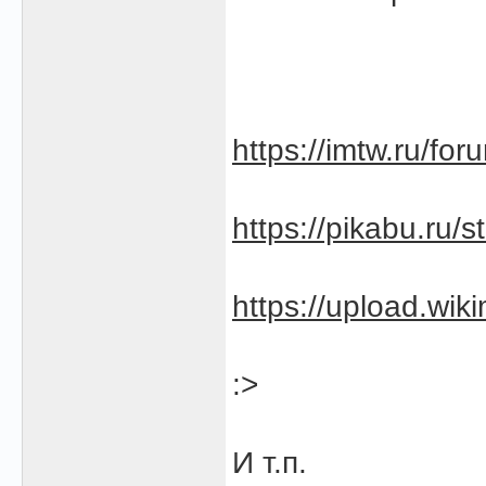
https://imtw.ru/fo
https://pikabu.ru/
https://upload.wiki
:>
И т.п.