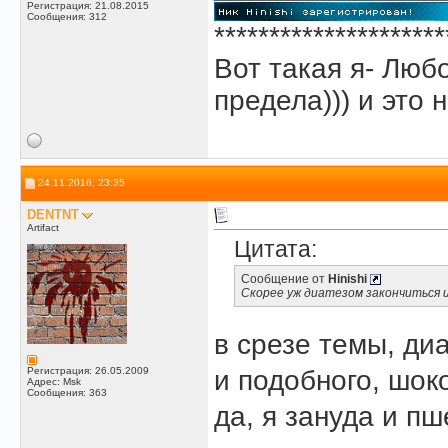
Регистрация: 21.08.2015
Сообщения: 312
*********************
Вот такая я- Люб
предела))) и это н
24.11.2016, 23:35
DENTNT
Artifact
Цитата:
Сообщение от
Hinishi
Скорее уж диатезом закончиться и
в срезе темы, ди
Регистрация: 26.05.2009
и подобного, шок
Адрес: Msk
Сообщения: 363
да, я зануда и п