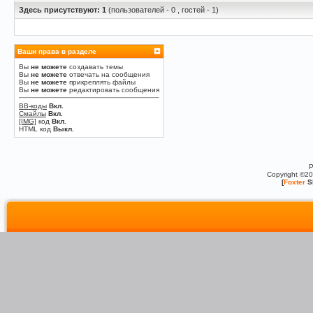
Здесь присутствуют: 1
(пользователей - 0 , гостей - 1)
Ваши права в разделе
Вы
не можете
создавать темы
Вы
не можете
отвечать на сообщения
Вы
не можете
прикреплять файлы
Вы
не можете
редактировать сообщения
BB-коды
Вкл.
Смайлы
Вкл.
[IMG]
код
Вкл.
HTML код
Выкл.
P
Copyright ©2
[
Foxter
S