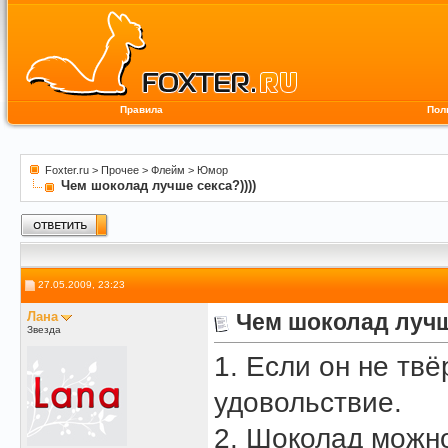
Правила
Пол
Foxter.ru
>
Прочее
>
Флейм
>
Юмор
Чем шоколад лучше секса?))))
27.05.2009, 23:23
Лана
Чем шоколад лучше
Звезда
1. Если он не тв
удовольствие.
2. Шоколад можно