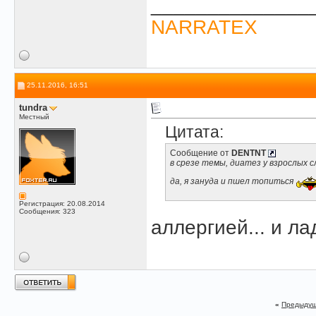
______________
NARRATEX
25.11.2016, 16:51
tundra
Местный
Цитата:
Сообщение от
DENTNT
в срезе темы, диатез у взрослых 
да, я зануда и пшел топиться
Регистрация: 20.08.2014
Сообщения: 323
аллергией... и ла
«
Предыдущ