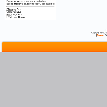
Вы
не можете
прикреплять файлы
Вы
не можете
редактировать сообщения
BB-коды
Вкл.
Смайлы
Вкл.
[IMG]
код
Вкл.
HTML код
Выкл.
P
Copyright ©2
[
Foxter
S