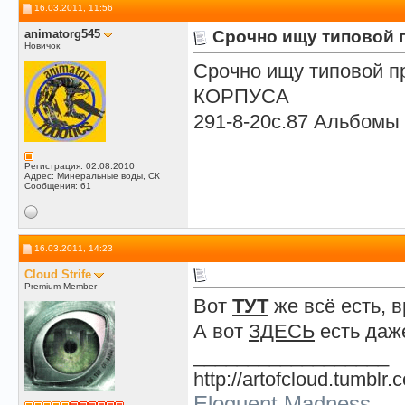
16.03.2011, 11:56
animatorg545
Срочно ищу типовой 
Новичок
Срочно ищу типовой
КОРПУСА
291-8-20с.87 Альбомы 1
Регистрация: 02.08.2010
Адрес: Минеральные воды, СК
Сообщения: 61
16.03.2011, 14:23
Cloud Strife
Premium Member
Вот
ТУТ
же всё есть, 
А вот
ЗДЕСЬ
есть даже
__________________
http://artofcloud.tumblr.
Eloquent Madness