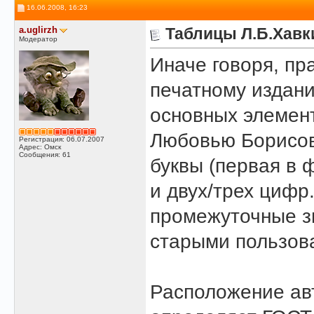
16.06.2008, 16:23
a.uglirzh
Таблицы Л.Б.Хавк
Модератор
Иначе говоря, п
печатному издан
основных элемен
Любовью Борисовн
Регистрация: 06.07.2007
Адрес: Омск
Сообщения: 61
буквы (первая в 
и двух/трех цифр
промежуточные зн
старыми пользова
Расположение авт