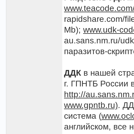
www.teacode.com/
rapidshare.com/fi
Mb);
www.udk-cod
au.sans.nm.ru/udk
паразитов-скрипто
ДДК
в нашей стра
г. ГПНТБ России 
http://au.sans.nm.
www.gpntb.ru)
. Д
система (
www.ocl
английском, все 