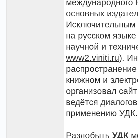
международного 
основных издател
Исключительным 
на русском языке
научной и техни
www2.viniti.ru
). И
распространение
книжном и элект
организовал сай
ведётся диалогов
применению УДК.
Раздобыть
УДК
мо