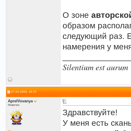
О зоне
авторско
образом располаг
следующий раз. Е
намерения у мен
______________
Silentium est aurum
07.04.2009, 19:15
AprelVovanya
Новичок
Здравствуйте!
У меня есть скан