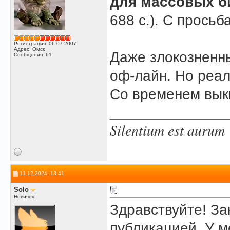
для массовых б
688 с.). С просьб
Регистрация: 06.07.2007
Адрес: Омск
Даже злокознен
Сообщения: 61
оф-лайн. Но реал
Со временем вык
______________
Silentium est aurum
11.12.2024, 13:41
Solo
Новичок
Здравствуйте! З
публикацией. У м