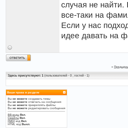
случая не найти.
все-таки на фамил
Если у нас подхо
идее давать на 
«
Предыдущ
Здесь присутствуют: 1
(пользователей - 0 , гостей - 1)
Ваши права в разделе
Вы
не можете
создавать темы
Вы
не можете
отвечать на сообщения
Вы
не можете
прикреплять файлы
Вы
не можете
редактировать сообщения
BB-коды
Вкл.
Смайлы
Вкл.
[IMG]
код
Вкл.
HTML код
Выкл.