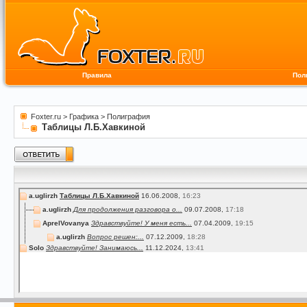
Правила
Пол
Foxter.ru
>
Графика
>
Полиграфия
Таблицы Л.Б.Хавкиной
a.uglirzh
Таблицы Л.Б.Хавкиной
16.06.2008,
16:23
a.uglirzh
Для продолжения разговора о...
09.07.2008,
17:18
AprelVovanya
Здравствуйте! У меня есть...
07.04.2009,
19:15
a.uglirzh
Вопрос решен:...
07.12.2009,
18:28
Solo
Здравствуйте! Занимаюсь...
11.12.2024,
13:41