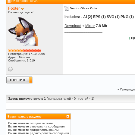
02.01.2008, 18:45
Foxter
Vector Glass Orbs
Он иногда здесь!!.
Includes: - AI (2) EPS (1) SVG (1) PNG (1)
Download
+
Mirror
7.8 Mb
__________________
[
Пр
Регистрация: 17.10.2005
Адрес: Moscow
Сообщения: 1,519
«
Предыдущ
Здесь присутствуют: 1
(пользователей - 0 , гостей - 1)
Ваши права в разделе
Вы
не можете
создавать темы
Вы
не можете
отвечать на сообщения
Вы
не можете
прикреплять файлы
Вы
не можете
редактировать сообщения