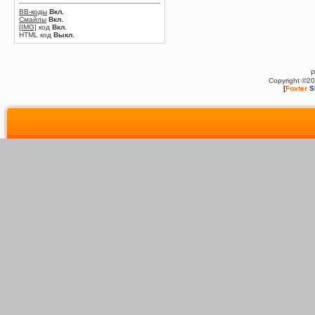
BB-коды
Вкл.
Смайлы
Вкл.
[IMG]
код
Вкл.
HTML код
Выкл.
P
Copyright ©2
[
Foxter
S