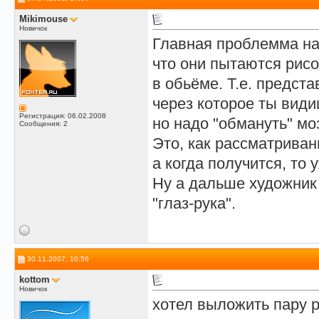
Mikimouse
Новичок
Главная проблемма на
что они пытаются рисо
в обьёме. Т.е. предста
через которое ты види
Регистрация: 06.02.2008
но надо "обмануть" мо
Сообщения: 2
Это, как рассматриван
а когда получится, то
Ну а дальше художник
"глаз-рука".
30.11.2007, 10:56
kottom
Новичок
хотел выложить пару р