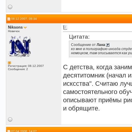
09.12.2007, 08:34
Niksons
Новичок
Цитата:
Сообщение от
Лана
ко мне в полиграфию иногда студ
немецком, там описывается как ри
С детства, когда зани
Регистрация: 08.12.2007
Сообщения: 2
десятитомник (начал и
исксства". Считаю луч
самостоятельного обу
описывают приёмы рис
и обрящите.
07.04.2008, 14:07