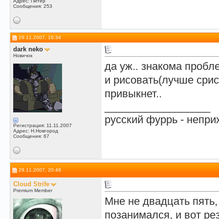
Адрес: Питер
Сообщения: 253
29.11.2007, 16:34
dark neko
Новичок
да уж.. знакома пробл
и рисовать(лучше срисо
привыкнет..
__________________
русский фуррь - непр
Регистрация: 11.11.2007
Адрес: Н.Новгород
Сообщения: 67
29.11.2007, 20:48
Cloud Strife
Premium Member
Мне не двадцать пять,
позанимался, и вот ре