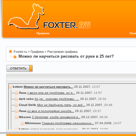
Правила
Пол
Foxter.ru
>
Графика
>
Растровая графика
Можно ли научиться рисовать от руки в 25 лет?
kottom
Можно ли научиться рисовать...
29.11.2007,
12:07
Лана
у меня эта же проблема. но я...
29.11.2007,
14:57
dark neko
да уж.. знакома проблема.. ...
29.11.2007,
16:34
Cloud Strife
Мне не двадцать пять, но всё...
29.11.2007,
20:48
Лана
ко мне в полиграфию иногда...
29.11.2007,
23:37
Niksons
С детства, когда занимался в...
09.12.2007,
08:34
Mikimouse
Главная проблемма начинающих...
07.04.2008,
14:07
kottom
хотел выложить пару рисунков,...
30.11.2007,
10:56
Nikuloki
kottom Базовые навыки можно...
24.04.2008,
14:32