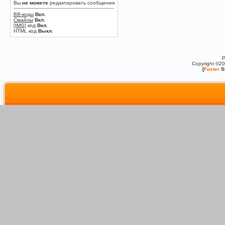
Вы
не можете
редактировать сообщения
BB-коды
Вкл.
Смайлы
Вкл.
[IMG]
код
Вкл.
HTML код
Выкл.
P
Copyright ©2
[
Foxter
S