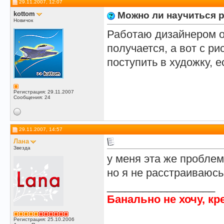
29.11.2007, 12:07
cna
Думаю, реально. Учусь...
01.06.2011,
12:43
kottom
Можно ли научиться р
DENTNT
с момента создания темы...
01.06.2011,
19:50
Новичок
Работаю дизайнером ок
получается, а вот с р
поступить в художку, 
Регистрация: 29.11.2007
Сообщения: 24
29.11.2007, 14:57
Лана
Звезда
у меня эта же проблем
но я не расстраиваюсь,
__________________
Банально не хочу, кр
Регистрация: 25.10.2006