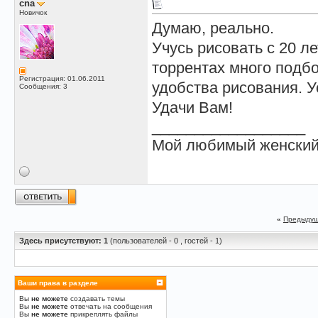
cna
Новичок
Думаю, реально.
Учусь рисовать с 20 л
торрентах много подб
Регистрация: 01.06.2011
удобства рисования. У
Сообщения: 3
Удачи Вам!
__________________
Мой любимый
женский
«
Предыдущ
Здесь присутствуют: 1
(пользователей - 0 , гостей - 1)
Ваши права в разделе
Вы
не можете
создавать темы
Вы
не можете
отвечать на сообщения
Вы
не можете
прикреплять файлы