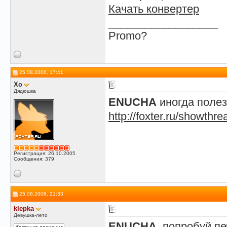
Качать конвертер
__________________
Promo?
25.08.2006, 17:41
Xo
Дядюшка
ENUCHA
иногда полез
http://foxter.ru/showth
Регистрация: 26.10.2005
Сообщения: 379
25.08.2006, 21:33
klepka
Девушка-лето
ENUCHA
, попробуй пе