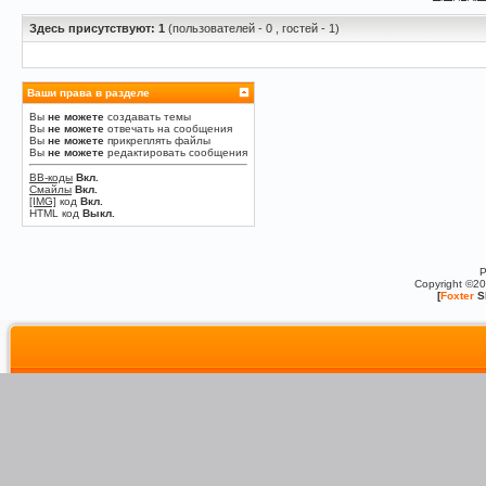
Здесь присутствуют: 1
(пользователей - 0 , гостей - 1)
Ваши права в разделе
Вы
не можете
создавать темы
Вы
не можете
отвечать на сообщения
Вы
не можете
прикреплять файлы
Вы
не можете
редактировать сообщения
BB-коды
Вкл.
Смайлы
Вкл.
[IMG]
код
Вкл.
HTML код
Выкл.
P
Copyright ©2
[
Foxter
S