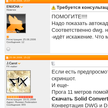
25.08.2006, 15:07
progra8Vla
Попробуйте експортировать в...
21.06.2007,
19:18
ENUCHA
Требуется консульта
Rash
экспортируй в wmf поюзай так...
22.06.2007,
16:45
Новичок
progra8Vla
попробуйте: DWGinfo. Еще одна...
23.06.2007,
21:43
ПОМОГИТЕ!!!!
sashasakh
Коллеги, кто-нибудь в курсе,...
19.11.2007,
07:43
Prol
Надо нажать Вид-3D виды-Вид в...
19.11.2007,
10:15
Надо показать автокад
sashasakh
Спасибо за ответ, речь...
20.11.2007,
02:38
Соответственно dwg. н
Prol
Там еще надо было нажать...
20.11.2007,
13:35
-идёт искажение. Что 
Регистрация: 25.08.2006
Сообщения: 12
25.08.2006, 15:22
J.Carot
FX maker
Если есть предпросмот
скриншот.
И еще-
Прога 11 метров помо
Скачать Solid Conver
Регистрация: 19.01.2006
Адрес: Russian Federation
Конвертация DWG и D
Сообщения: 955