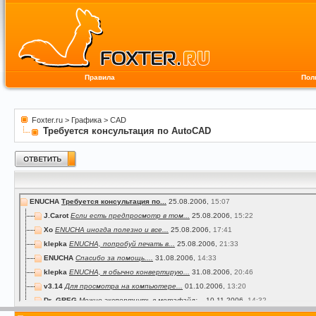
Правила
Пол
Foxter.ru
>
Графика
>
CAD
Требуется консультация по AutoCAD
ENUCHA
Требуется консультация по...
25.08.2006,
15:07
J.Carot
Если есть предпросмотр в том...
25.08.2006,
15:22
Xo
ENUCHA иногда полезно и все...
25.08.2006,
17:41
klepka
ENUCHA, попробуй печать в...
25.08.2006,
21:33
ENUCHA
Спасибо за помощь....
31.08.2006,
14:33
klepka
ENUCHA, я обычно конвертирую...
31.08.2006,
20:46
v3.14
Для просмотра на компьютере...
01.10.2006,
13:20
Dr_GREG
Можно экспортнуть в метафайл:...
10.11.2006,
14:32
MsNirvana
Экспорт в WMF действительно...
28.11.2006,
18:37