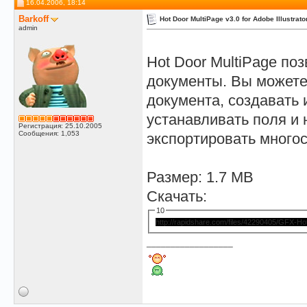
16.04.2006, 18:14
Лана
Я только что выкачала. Все...
11.07.2007,
16:34
Barkoff
Hot Door MultiPage v3.0 for Adobe Illustrat
kottom
:o очень злюсь стока...
05.12.2007,
14:58
admin
Лана
качаем...
18.01.2008,
14:22
Hot Door MultiPage поз
документы. Вы можете
документа, создавать 
устанавливать поля и
Регистрация: 25.10.2005
Сообщения: 1,053
экспортировать много
Размер: 1.7 MB
Скачать:
10
http://rapidshare.com/files/42290405/GFX-Hot.
__________________