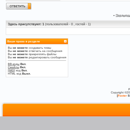
«
Предыдущ
Здесь присутствуют: 1
(пользователей - 0 , гостей - 1)
Ваши права в разделе
Вы
не можете
создавать темы
Вы
не можете
отвечать на сообщения
Вы
не можете
прикреплять файлы
Вы
не можете
редактировать сообщения
BB-коды
Вкл.
Смайлы
Вкл.
[IMG]
код
Вкл.
HTML код
Выкл.
P
Copyright ©2
[
Foxter
S