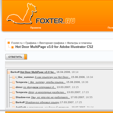
Правила
Пол
Foxter.ru
>
Графика
>
Векторная графика
>
Фильтры и плагины
Hot Door MultiPage v3.0 for Adobe Illustrator CS2
Barkoff
Hot Door MultiPage v3.0 for...
16.04.2006,
18:14
i_like_summer
А как ссылочку на Hot Door...
15.08.2006,
16:34
Tempesta
i_like_summer, чтобы ссылка...
15.08.2006,
16:36
dimsi
по форумам отправил 4...
13.03.2007,
13:15
Tempesta
dimsi, в некоторых разделах...
13.03.2007,
17:23
Shadow-rus
Увы, но что-то не работает...
17.03.2007,
16:55
Barkoff
Shadow-rus обновил ссылку
17.03.2007,
17:25
AntiGoth
к сожалению, на данный момент...
10.07.2007,
21:14
Barkoff
Ссылка обновлена
11.07.2007,
15:54