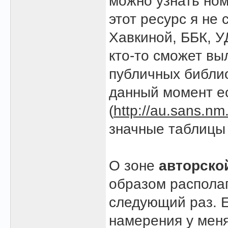
можно узнать ном
этот ресурс я не 
Хавкиной, ББК, УД
кто-то сможет вы
публичных библио
данный момент ес
(
http://au.sans.nm
значные таблицы 
О зоне
авторско
образом располаг
следующий раз. Е
намерения у мен