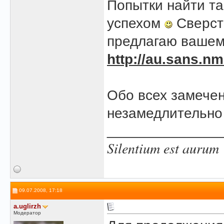
Попытки найти та
успехом
Сверст
предлагаю вашему
http://au.sans.nm
Обо всех замече
незамедлительно
______________
Silentium est aurum
09.07.2008, 17:18
a.uglirzh
Модератор