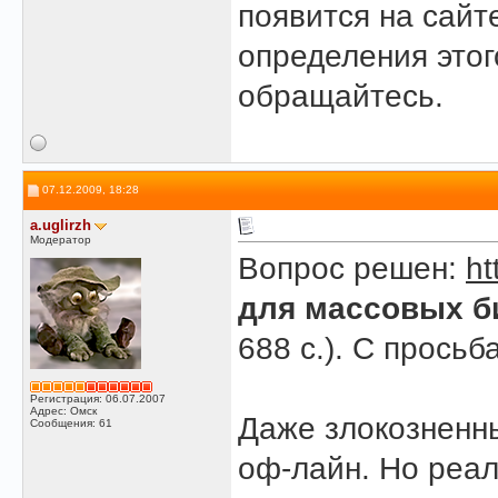
появится на сайт
определения этого
обращайтесь.
07.12.2009, 18:28
a.uglirzh
Модератор
Вопрос решен:
ht
для массовых б
688 с.). С просьб
Регистрация: 06.07.2007
Адрес: Омск
Даже злокознен
Сообщения: 61
оф-лайн. Но реал