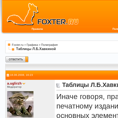
Правила
Пол
Foxter.ru
>
Графика
>
Полиграфия
Таблицы Л.Б.Хавкиной
16.06.2008, 16:23
a.uglirzh
Таблицы Л.Б.Хавк
Модератор
Иначе говоря, п
печатному издан
основных элемен