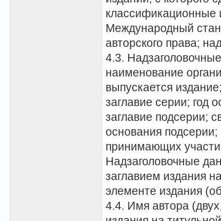
классификационные и
Международный станд
авторского права; н
4.3. Надзаголовочны
наименование органи
выпускается издание
заглавие серии; год 
заглавие подсерии; с
основания подсерии; 
принимающих участие
Надзаголовочные дан
заглавием издания н
элементе издания (об
4.4. Имя автора (дву
издания на титульно