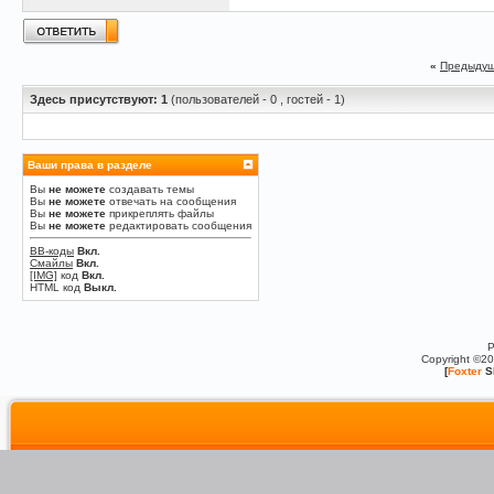
«
Предыдущ
Здесь присутствуют: 1
(пользователей - 0 , гостей - 1)
Ваши права в разделе
Вы
не можете
создавать темы
Вы
не можете
отвечать на сообщения
Вы
не можете
прикреплять файлы
Вы
не можете
редактировать сообщения
BB-коды
Вкл.
Смайлы
Вкл.
[IMG]
код
Вкл.
HTML код
Выкл.
P
Copyright ©2
[
Foxter
S