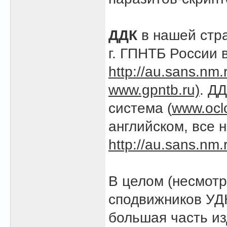
ДДК
в нашей стра
г. ГПНТБ России 
http://au.sans.nm.
www.gpntb.ru)
. Д
система (
www.ocl
английском, все 
http://au.sans.nm.
В целом (несмотр
сподвижников УДК
большая часть из