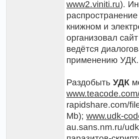
www2.viniti.ru
). И
распространение
книжном и элект
организовал сай
ведётся диалогов
применению УДК.
Раздобыть
УДК
мо
www.teacode.com/
rapidshare.com/fi
Mb);
www.udk-cod
au.sans.nm.ru/udk
паразитов-скрипто